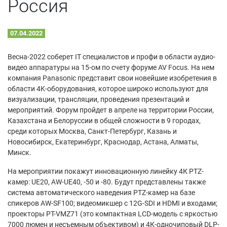
Россия
07.04.2022
Весна-2022 соберет IT специалистов и профи в области аудио-
видео аппаратуры на 15-ом по счету форуме AV Focus. На нем
компания Panasonic представит свои новейшие изобретения в
области 4K-оборудования, которое широко используют для
визуализации, трансляции, проведения презентаций и
мероприятий. Форум пройдет в апреле на территории России,
Казахстана и Белоруссии в общей сложности в 9 городах,
среди которых Москва, Санкт-Петербург, Казань и
Новосибирск, Екатеринбург, Краснодар, Астана, Алматы,
Минск.
На мероприятии покажут инновационную линейку 4К PTZ-
камер: UE20, AW-UE40, -50 и -80. Будут представлены также
система автоматического наведения PTZ-камер на базе
спикеров AW-SF100; видеомикшер с 12G-SDI и HDMI и входами;
проекторы PT-VMZ71 (это компактная LCD-модель с яркостью
7000 люмен и несъемным объективом) и 4К-одночиповый DLP-