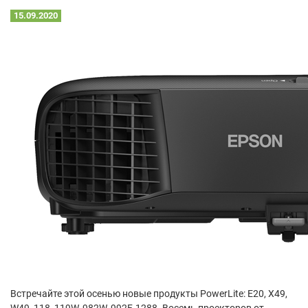
15.09.2020
Встречайте этой осенью новые продукты PowerLite: E20, X49,
W49, 118, 119W, 982W, 992F, 1288. Восемь проекторов от