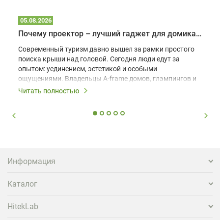
05.08.2026
Почему проектор – лучший гаджет для домика в глэмпинге
Современный туризм давно вышел за рамки простого
поиска крыши над головой. Сегодня люди едут за
опытом: уединением, эстетикой и особыми
ощущениями. Владельцы A-frame домов, глэмпингов и
шале понимают, что конкуренция растет, и
Читать полностью
стандартного набора мебели уже недостаточно. Чтобы
гость не просто забронировал жилье, а захотел
вернуться и поделиться впечатлениями в соцсетях,
нужно предложить ему нечто особенное. Одним из
самых эффективных и бюджетных способов стать
заметнее на фоне конкурентов является установка
проектора.
Информация
Каталог
HitekLab