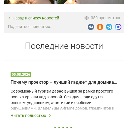
350 просмотров
Назад к списку новостей
Поделиться новостью:
Последние новости
05.08.2026
Почему проектор – лучший гаджет для домика в глэмпинге
Современный туризм давно вышел за рамки простого
поиска крыши над головой. Сегодня люди едут за
опытом: уединением, эстетикой и особыми
ощущениями. Владельцы A-frame домов, глэмпингов и
шале понимают, что конкуренция растет, и
Читать полностью
стандартного набора мебели уже недостаточно. Чтобы
гость не просто забронировал жилье, а захотел