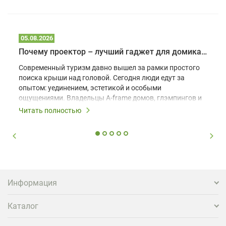
05.08.2026
Почему проектор – лучший гаджет для домика в глэмпинге
Современный туризм давно вышел за рамки простого
поиска крыши над головой. Сегодня люди едут за
опытом: уединением, эстетикой и особыми
ощущениями. Владельцы A-frame домов, глэмпингов и
шале понимают, что конкуренция растет, и
Читать полностью
стандартного набора мебели уже недостаточно. Чтобы
гость не просто забронировал жилье, а захотел
вернуться и поделиться впечатлениями в соцсетях,
нужно предложить ему нечто особенное. Одним из
самых эффективных и бюджетных способов стать
заметнее на фоне конкурентов является установка
проектора.
Информация
Каталог