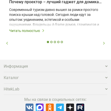
Почему проектор – лучший гаджет для домика в глэмпинге
Современный туризм давно вышел за рамки простого
поиска крыши над головой. Сегодня люди едут за
опытом: уединением, эстетикой и особыми
ощущениями. Владельцы A-frame домов, глэмпингов и
шале понимают, что конкуренция растет, и
Читать полностью
стандартного набора мебели уже недостаточно. Чтобы
гость не просто забронировал жилье, а захотел
вернуться и поделиться впечатлениями в соцсетях,
нужно предложить ему нечто особенное. Одним из
самых эффективных и бюджетных способов стать
заметнее на фоне конкурентов является установка
проектора.
Информация
Каталог
HitekLab
Мы на связи в социальных сетях: