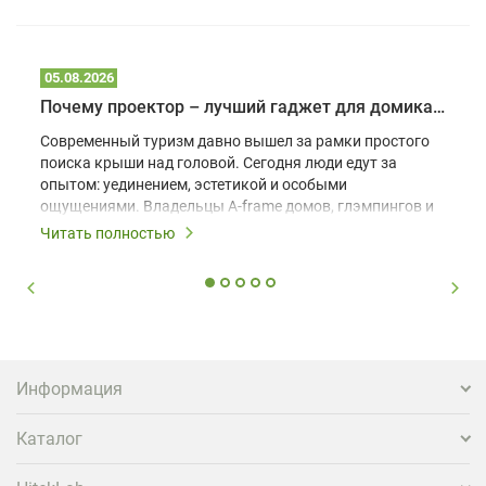
05.08.2026
Почему проектор – лучший гаджет для домика в глэмпинге
Современный туризм давно вышел за рамки простого
поиска крыши над головой. Сегодня люди едут за
опытом: уединением, эстетикой и особыми
ощущениями. Владельцы A-frame домов, глэмпингов и
шале понимают, что конкуренция растет, и
Читать полностью
стандартного набора мебели уже недостаточно. Чтобы
гость не просто забронировал жилье, а захотел
вернуться и поделиться впечатлениями в соцсетях,
нужно предложить ему нечто особенное. Одним из
самых эффективных и бюджетных способов стать
заметнее на фоне конкурентов является установка
проектора.
Информация
Каталог