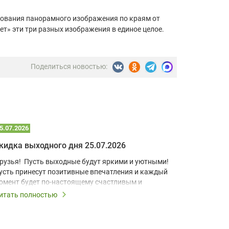
рования панорамного изображения по краям от
т» эти три разных изображения в единое целое.
Поделиться новостью:
5.07.2026
22.07.2026
кидка выходного дня 25.07.2026
рузья! Пусть выходные будут яркими и уютными!
В условия
усть принесут позитивные впечатления и каждый
учебный к
омент будет по-настоящему счастливым и
домашний 
апоминающимся!
для визуа
итать полностью
Читать по
Короткоф
ыходные – это повод дарить скидки, поэтому все
разработа
ыходные действует скидка выходного дня 10% на
компактно