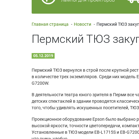
Главная страница
-
Новости
-
Пермский ТЮЗ заку
05.12.2019
Пермский ТЮЗ вернулся в строй после крупной рес
в количестве трех экземпляров. Среди них модель 
G7200W.
В деятельности театра юного зрителя в Перми все
детских спектаклей в здании проводятся классичес
того, чтобы удивлять искушенных посетителей, ТЮ
Проекционное оборудование Epson было выбрано ру
высокой яркости, точности цветопередачи, компак
Установленные в ТЮЗ модели EB-L1715S и EB-G720
что очень удобно.