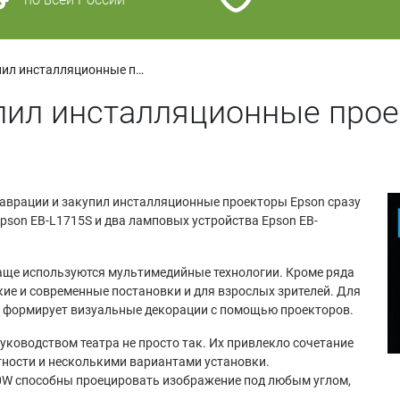
Пермский ТЮЗ закупил инсталляционные проекторы Epson
пил инсталляционные прое
таврации и закупил инсталляционные проекторы Epson сразу
Epson EB-L1715S и два ламповых устройства Epson EB-
 чаще используются мультимедийные технологии. Кроме ряда
кие и современные постановки и для взрослых зрителей. Для
З формирует визуальные декорации с помощью проекторов.
ководством театра не просто так. Их привлекло сочетание
тности и несколькими вариантами установки.
0W способны проецировать изображение под любым углом,