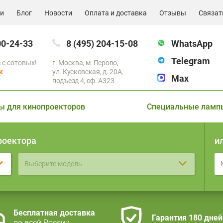
ии
Блог
Новости
Оплата и доставка
Отзывы
Связат
00-24-33
8 (495) 204-15-08
WhatsApp
Telegram
 с сотовых!
г. Москва, м. Перово,
к
ул. Кусковская, д. 20А,
Max
подъезд 4, оф. A323
ы для кинопроекторов
Специальные ламп
роектора
и
Выберите модель
Бесплатная доставка
Гарантия 180 дней
по всей России