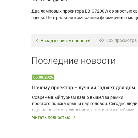
Два ламповых проектора EB-G7200W с яркостью св
сцены. Центральная композиция формируется мощны
802 просмотра
Назад к списку новостей
Последние новости
05.08.2026
Почему проектор – лучший гаджет для домика в
одарят
Современный туризм давно вышел за рамки
х
простого поиска крыши над головой. Сегодня люди
едут за опытом: уединением, эстетикой и особыми
ощущениями. Владельцы A-frame домов,
Читать полностью
!
глэмпингов и шале понимают, что конкуренция
растет, и стандартного набора мебели уже
, на
недостаточно. Чтобы гость не просто