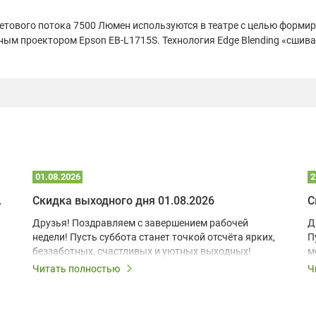
етового потока 7500 Люмен используются в театре с целью форми
м проектором Epson EB-L1715S. Технология Edge Blending «сшивае
01.08.2026
2
 глэмпинге
Скидка выходного дня 01.08.2026
С
Друзья! Поздравляем с завершением рабочей
Д
недели! Пусть суббота станет точкой отсчёта ярких,
П
беззаботных, счастливых и уютных выходных!
м
з
Читать полностью
Ч
В
в