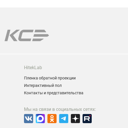
се лампы!
позволяет
даже в ус
ы поможем подобрать лампу именно для Вашей
одели проектора.
арантия на все лампы!
HitekLab
Пленка обратной проекции
Интерактивный пол
Контакты и представительства
Мы на связи в социальных сетях: