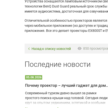
Устройства оснащаются ламповым источником свет
технологии BenQ Dust Guard реальный срок службы л
имеется аудиосистема, достаточная для озвучивани
Отличительной особенностью проекторов является н
через мобильное приложение (но доступен и тради
приложения. Все это делает проекторы EX800ST и 
850 просмотро
Назад к списку новостей
Последние новости
05.08.2026
Почему проектор – лучший гаджет для домика в
одарят
Современный туризм давно вышел за рамки
х
простого поиска крыши над головой. Сегодня люди
едут за опытом: уединением, эстетикой и особыми
ощущениями. Владельцы A-frame домов,