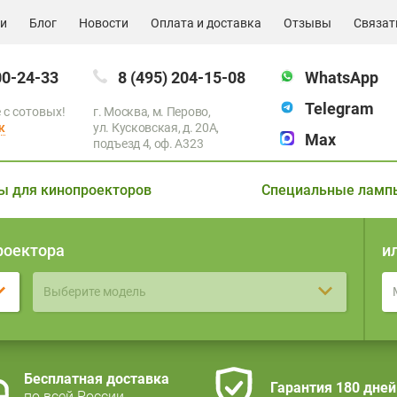
ии
Блог
Новости
Оплата и доставка
Отзывы
Связат
00-24-33
8 (495) 204-15-08
WhatsApp
Telegram
 с сотовых!
г. Москва, м. Перово,
к
ул. Кусковская, д. 20А,
Max
подъезд 4, оф. A323
ы для кинопроекторов
Специальные ламп
роектора
и
Выберите модель
Бесплатная доставка
Гарантия 180 дней
по всей России