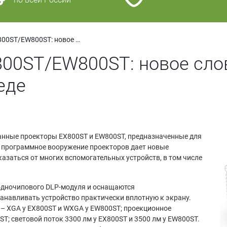
Проекторы BenQ EX800ST/EW800ST: новое слово в образовательной среде
00ST/EW800ST: новое сло
еде
нные проекторы EX800ST и EW800ST, предназначенные для
и программное вооружение проекторов дает новые
азаться от многих вспомогательных устройств, в том числе
одночипового DLP-модуля и оснащаются
анавливать устройство практически вплотную к экрану.
– XGA у EX800ST и WXGA у EW800ST; проекционное
00ST; световой поток 3300 лм у EX800ST и 3500 лм у EW800ST.