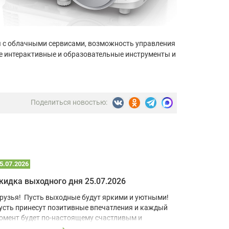
ция с облачными сервисами, возможность управления
ые интерактивные и образовательные инструменты и
Поделиться новостью:
5.07.2026
22.07.2026
кидка выходного дня 25.07.2026
рузья! Пусть выходные будут яркими и уютными!
В условия
усть принесут позитивные впечатления и каждый
учебный к
омент будет по-настоящему счастливым и
домашний 
апоминающимся!
для визуа