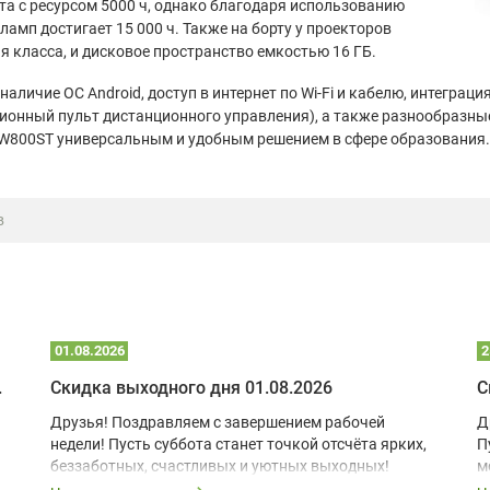
а с ресурсом 5000 ч, однако благодаря использованию
амп достигает 15 000 ч. Также на борту у проекторов
я класса, и дисковое пространство емкостью 16 ГБ.
аличие ОС Android, доступ в интернет по Wi-Fi и кабелю, интегра
ционный пульт дистанционного управления), а также разнообразн
EW800ST универсальным и удобным решением в сфере образования.
в
01.08.2026
2
 глэмпинге
Скидка выходного дня 01.08.2026
С
Друзья! Поздравляем с завершением рабочей
Д
недели! Пусть суббота станет точкой отсчёта ярких,
П
беззаботных, счастливых и уютных выходных!
м
з