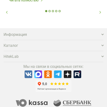
Читать полностью
стандартного набора мебели уже недостаточно. Чтобы
гость не просто забронировал жилье, а захотел
вернуться и поделиться впечатлениями в соцсетях,
нужно предложить ему нечто особенное. Одним из
самых эффективных и бюджетных способов стать
заметнее на фоне конкурентов является установка
проектора.
Информация
Каталог
HitekLab
Мы на связи в социальных сетях: