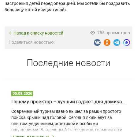
настроения детей перед операцией. Мы хотели бы поздравить
больницу с этой инициативой».
755 просмотров
Назад к списку новостей
Поделиться новостью:
Последние новости
05.08.2026
Почему проектор – лучший гаджет для домика в глэмпинге
Современный туризм давно вышел за рамки простого
поиска крыши над головой. Сегодня люди едут за
опытом: уединением, эстетикой и особыми
ощущениями. Владельцы A-frame домов, глэмпингов и
шале понимают, что конкуренция растет, и