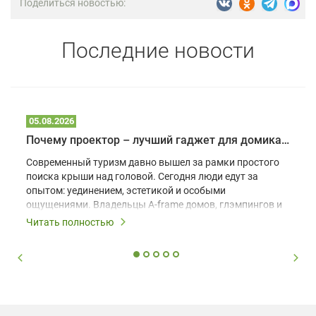
Поделиться новостью:
Последние новости
05.08.2026
Почему проектор – лучший гаджет для домика в глэмпинге
Современный туризм давно вышел за рамки простого
поиска крыши над головой. Сегодня люди едут за
опытом: уединением, эстетикой и особыми
ощущениями. Владельцы A-frame домов, глэмпингов и
шале понимают, что конкуренция растет, и
Читать полностью
стандартного набора мебели уже недостаточно. Чтобы
гость не просто забронировал жилье, а захотел
вернуться и поделиться впечатлениями в соцсетях,
нужно предложить ему нечто особенное. Одним из
самых эффективных и бюджетных способов стать
заметнее на фоне конкурентов является установка