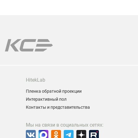
ыходные действует скидка выходного дня 10% на
компактно
се лампы!
позволяет
даже в ус
ы поможем подобрать лампу именно для Вашей
одели проектора.
арантия на все лампы!
HitekLab
Пленка обратной проекции
Интерактивный пол
Контакты и представительства
Мы на связи в социальных сетях: