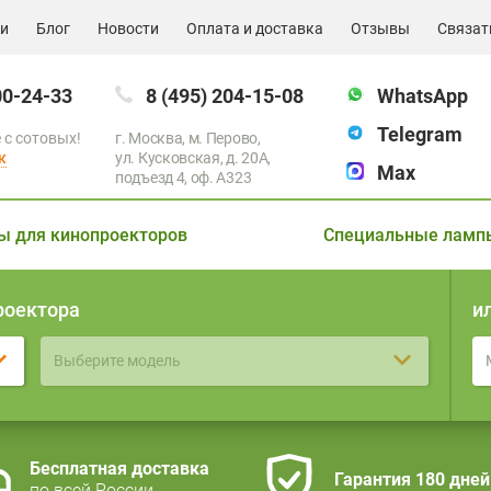
ии
Блог
Новости
Оплата и доставка
Отзывы
Связат
00-24-33
8 (495) 204-15-08
WhatsApp
Telegram
 с сотовых!
г. Москва, м. Перово,
к
ул. Кусковская, д. 20А,
Max
подъезд 4, оф. A323
ы для кинопроекторов
Специальные ламп
роектора
и
Выберите модель
Бесплатная доставка
Гарантия 180 дней
по всей России