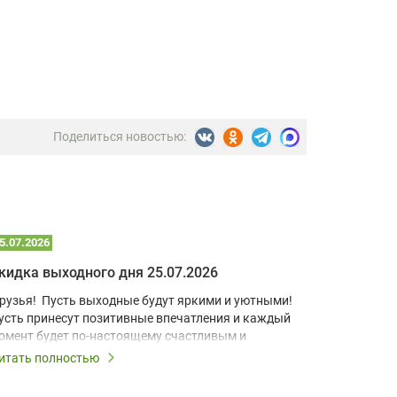
Поделиться новостью:
5.07.2026
22.07.2026
кидка выходного дня 25.07.2026
рузья! Пусть выходные будут яркими и уютными!
В условия
усть принесут позитивные впечатления и каждый
учебный к
омент будет по-настоящему счастливым и
домашний 
апоминающимся!
для визуа
итать полностью
Читать по
Короткоф
ыходные – это повод дарить скидки, поэтому все
разработа