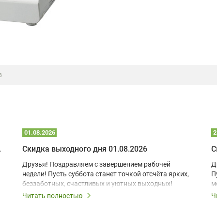
в
01.08.2026
2
 глэмпинге
Скидка выходного дня 01.08.2026
С
Друзья! Поздравляем с завершением рабочей
Д
недели! Пусть суббота станет точкой отсчёта ярких,
П
беззаботных, счастливых и уютных выходных!
м
з
Читать полностью
Ч
В