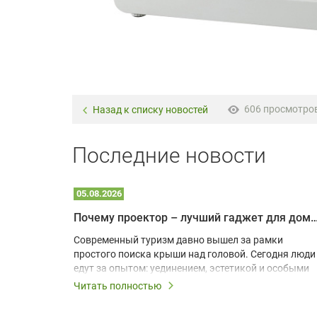
606 просмотро
Назад к списку новостей
Последние новости
05.08.2026
Почему проектор – лучший гаджет для домика в
одарят
Современный туризм давно вышел за рамки
х
простого поиска крыши над головой. Сегодня люди
едут за опытом: уединением, эстетикой и особыми
ощущениями. Владельцы A-frame домов,
Читать полностью
!
глэмпингов и шале понимают, что конкуренция
растет, и стандартного набора мебели уже