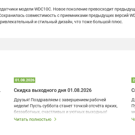
датчики модели WDC10C. Новое поколение превосходит предыдущие
 Сохранилась совместимость с приемниками предыдущих версий WD
привлекательный и стильный дизайн, что тоже большой плюс.
01.08.2026
2
 глэмпинге
Скидка выходного дня 01.08.2026
С
Друзья! Поздравляем с завершением рабочей
Д
недели! Пусть суббота станет точкой отсчёта ярких,
П
беззаботных, счастливых и уютных выходных!
м
з
Читать полностью
Ч
В