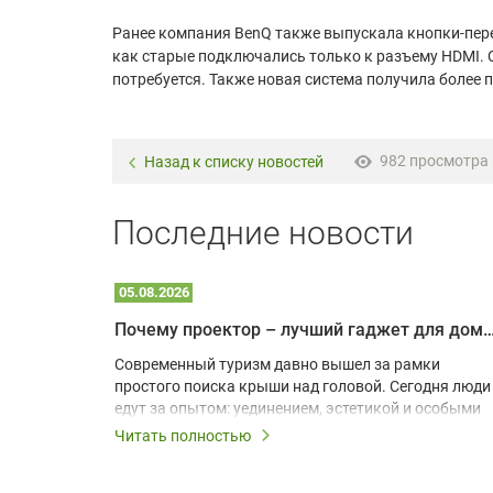
Ранее компания BenQ также выпускала кнопки-пере
как старые подключались только к разъему HDMI.
потребуется. Также новая система получила более 
982 просмотра
Назад к списку новостей
Последние новости
05.08.2026
Почему проектор – лучший гаджет для домика в
одарят
Современный туризм давно вышел за рамки
х
простого поиска крыши над головой. Сегодня люди
едут за опытом: уединением, эстетикой и особыми
ощущениями. Владельцы A-frame домов,
Читать полностью
!
глэмпингов и шале понимают, что конкуренция
растет, и стандартного набора мебели уже