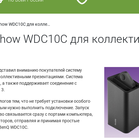
Система BenQ InstaShow WDC10C для коллективных презентаций
Show WDC10C для коллект
дставил вниманию покупателей систему
коллективными презентациями. Система
 а также поддерживает соединение с
 3.
огов тем, что не требует установки особого
рым нужно выполнить подключение. Запуск
во связывается сразу с портами компьютера,
торов, отправляя и принимая простые
 BenQ WDC10C.