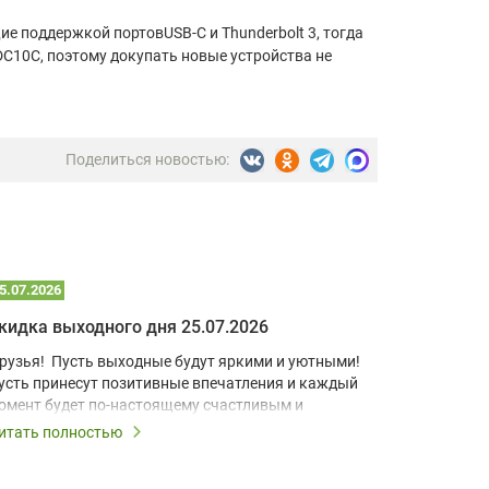
 поддержкой портовUSB-C и Thunderbolt 3, тогда
C10C, поэтому докупать новые устройства не
Поделиться новостью:
5.07.2026
22.07.2026
кидка выходного дня 25.07.2026
рузья! Пусть выходные будут яркими и уютными!
В условия
усть принесут позитивные впечатления и каждый
учебный к
омент будет по-настоящему счастливым и
домашний 
апоминающимся!
для визуа
итать полностью
Читать по
Короткоф
ыходные – это повод дарить скидки, поэтому все
разработа