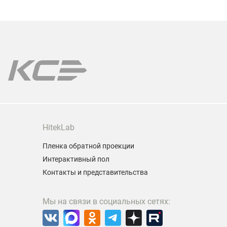
ыходные действует скидка выходного дня 10% на
компактно
се лампы!
позволяет
даже в ус
ы поможем подобрать лампу именно для Вашей
одели проектора.
арантия на все лампы!
HitekLab
Пленка обратной проекции
Интерактивный пол
Контакты и представительства
Мы на связи в социальных сетях: