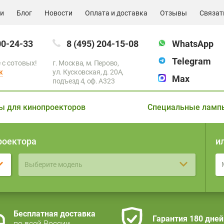
ии
Блог
Новости
Оплата и доставка
Отзывы
Связат
00-24-33
8 (495) 204-15-08
WhatsApp
Telegram
 с сотовых!
г. Москва, м. Перово,
к
ул. Кусковская, д. 20А,
Max
подъезд 4, оф. A323
ы для кинопроекторов
Специальные ламп
роектора
и
Выберите модель
Бесплатная доставка
Гарантия 180 дней
по всей России