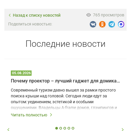
765 просмотров
Назад к списку новостей
Поделиться новостью:
Последние новости
05.08.2026
Почему проектор – лучший гаджет для домика в глэмпинге
Современный туризм давно вышел за рамки простого
поиска крыши над головой. Сегодня люди едут за
опытом: уединением, эстетикой и особыми
ощущениями. Владельцы A-frame домов, глэмпингов и
шале понимают, что конкуренция растет, и
Читать полностью
стандартного набора мебели уже недостаточно. Чтобы
гость не просто забронировал жилье, а захотел
вернуться и поделиться впечатлениями в соцсетях,