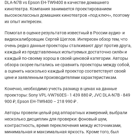
DLA-N7B vs Epson EH-TW9400 в качестве домашнего
кинотеатра. Компания занимается проектированием
высококлассных домашних кинотеатров «под ключ», поэтому
их опыт интересен.
Помогал в оценке результатов известный в России аудио- и
видеокалибровщик Сергей Щеглов. Интересен обзор тем, что
очень редко данные проекторы сталкивают друг против друга,
каждый из представленных испытуемых достаточно силён и
каждый по-своему хорош в своей ценовой категории. Авторы
обзора скорее пытались не сравнить проекторы между собой,
а оценить насколько каждый проектор соответствует своей
цене и заявленным производителями характеристикам.
Конечно, необходимо учесть разницу в ценах на данные
проекторы: Sony VPL-VW760ES - 1 439 880 ₽, JVC DLA-N7B - 849
900 ₽, Epson EH-TW9400 – 218 990 ₽ .
Авторы провели целый ряд аппаратных измерений, выбрали
несколько дисциплин для проверки: фоновый шум,
контрастность, время переключения между источниками,
минимальная и максимальная яркость. Кроме того, был