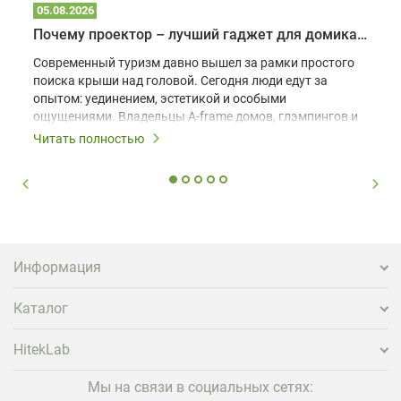
05.08.2026
Почему проектор – лучший гаджет для домика в глэмпинге
Современный туризм давно вышел за рамки простого
поиска крыши над головой. Сегодня люди едут за
опытом: уединением, эстетикой и особыми
ощущениями. Владельцы A-frame домов, глэмпингов и
шале понимают, что конкуренция растет, и
Читать полностью
стандартного набора мебели уже недостаточно. Чтобы
гость не просто забронировал жилье, а захотел
вернуться и поделиться впечатлениями в соцсетях,
нужно предложить ему нечто особенное. Одним из
самых эффективных и бюджетных способов стать
заметнее на фоне конкурентов является установка
проектора.
Информация
Каталог
HitekLab
Мы на связи в социальных сетях: