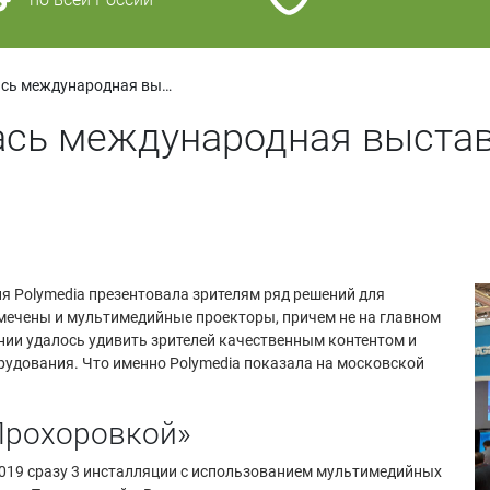
В Москве завершилась международная выставка Integrated Systems Russia 2019
сь международная выставк
я Polymedia презентовала зрителям ряд решений для
амечены и мультимедийные проекторы, причем не на главном
ании удалось удивить зрителей качественным контентом и
удования. Что именно Polymedia показала на московской
Прохоровкой»
2019 сразу 3 инсталляции с использованием мультимедийных