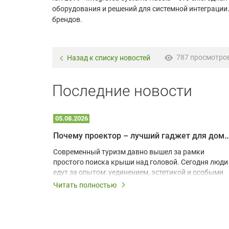
оборудования и решений для системной интеграции.
брендов.
787 просмотро
Назад к списку новостей
Последние новости
05.08.2026
Почему проектор – лучший гаджет для домика в
одарят
Современный туризм давно вышел за рамки
х
простого поиска крыши над головой. Сегодня люди
едут за опытом: уединением, эстетикой и особыми
ощущениями. Владельцы A-frame домов,
Читать полностью
!
глэмпингов и шале понимают, что конкуренция
растет, и стандартного набора мебели уже
, на
недостаточно. Чтобы гость не просто
забронировал жилье, а захотел вернуться и