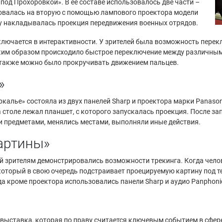
 под Прохоровкой». В ее составе использовалось две части –
ровалась на вторую с помощью лампового проектора модели
рту накладывалась проекция передвижения военных отрядов.
ключается в интерактивности. У зрителей была возможность пере
ким образом происходило быстрое переключение между различными
е также можно было прокручивать движением пальцев.
»
алье» состояла из двух панелей Sharp и проектора марки Panaso
столе лежал планшет, с которого запускалась проекция. После за
и предметами, менялись местами, выполняли иные действия.
артины»
ой зрителям демонстрировались возможности трекинга. Когда чело
 который в свою очередь подстраивает проецируемую картину под т
да кроме проектора использовались панели Sharp и аудио Panphoni
дная выставка, которая по праву считается ключевым событием в сф