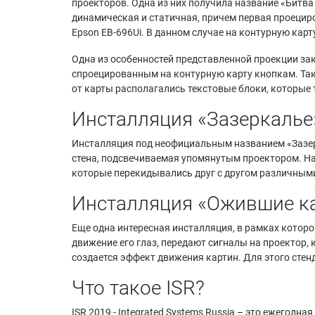
проекторов. Одна из них получила название «Битва
динамическая и статичная, причем первая проеци
Epson EB-696Ui. В данном случае на контурную ка
Одна из особенностей представленной проекции за
спроецированным на контурную карту кнопкам. Та
от карты располагались текстовые блоки, которы
Инсталляция «Зазеркалье
Инсталляция под неофициальным названием «Зазерк
стена, подсвечиваемая упомянутым проектором. На 
которые перекидывались друг с другом различным
Инсталляция «Ожившие к
Еще одна интересная инсталляция, в рамках котор
движение его глаз, передают сигналы на проектор,
создается эффект движения картин. Для этого стен
Что такое ISR?
ISR 2019 - Integrated Systems Russia – это ежего