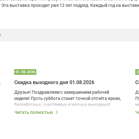
 Эта выставка проходит уже 12 лет подряд. Каждый год на выставк
в
01.08.2026
2
 глэмпинге
Скидка выходного дня 01.08.2026
С
Друзья! Поздравляем с завершением рабочей
Д
недели! Пусть суббота станет точкой отсчёта ярких,
П
беззаботных, счастливых и уютных выходных!
м
з
Читать полностью
Ч
В
в
в