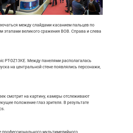
ключаться между слайдами касанием пальцев по
 этапами великого сражения ВОВ. Справа и слева
nic PT-DZ13KE. Между панелями располагалась
пуска на центральной стене появлялись персонажи,
век смотрит на картину, камеры отслеживают
екущее положение глаз зрителя. В результате
cs.
ере профессионального мультимедийного