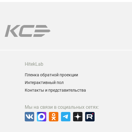
даже в ус
ы поможем подобрать лампу именно для Вашей
одели проектора.
арантия на все лампы!
HitekLab
Пленка обратной проекции
Интерактивный пол
Контакты и представительства
Мы на связи в социальных сетях: