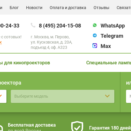
ии
Блог
Новости
Оплата и доставка
Отзывы
Связат
00-24-33
8 (495) 204-15-08
WhatsApp
Telegram
 с сотовых!
г. Москва, м. Перово,
к
ул. Кусковская, д. 20А,
Max
подъезд 4, оф. A323
ы для кинопроекторов
Специальные ламп
роектора
и
Выберите модель
Бесплатная доставка
Гарантия 180 дней
по всей России