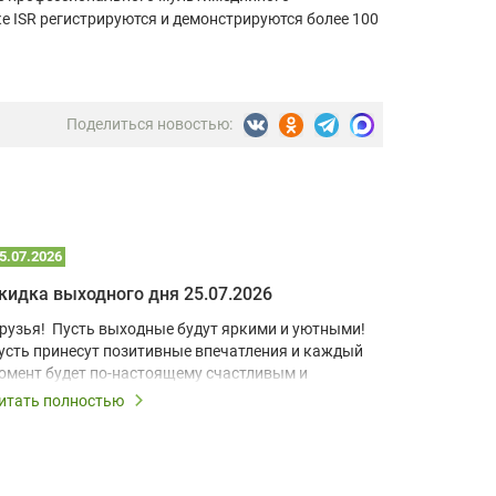
е ISR регистрируются и демонстрируются более 100
Поделиться новостью:
5.07.2026
22.07.2026
кидка выходного дня 25.07.2026
рузья! Пусть выходные будут яркими и уютными!
В условия
усть принесут позитивные впечатления и каждый
учебный к
омент будет по-настоящему счастливым и
домашний 
апоминающимся!
для визуа
итать полностью
Читать по
Короткоф
ыходные – это повод дарить скидки, поэтому все
разработа
ыходные действует скидка выходного дня 10% на
компактно
се лампы!
позволяет