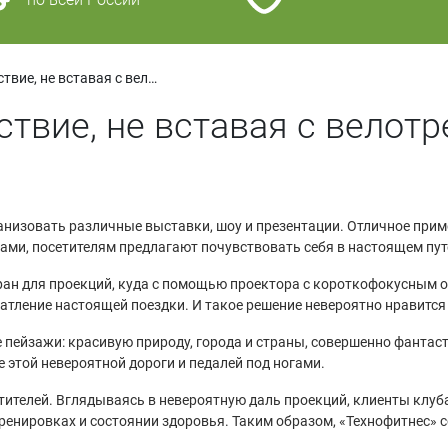
Виртуальное путешествие, не вставая с велотренажера
ствие, не вставая с велот
анизовать различные выставки, шоу и презентации. Отличное при
ерами, посетителям предлагают почувствовать себя в настоящем пу
экран для проекций, куда с помощью проектора с короткофокусным 
ечатление настоящей поездки. И такое решение невероятно нравится
пейзажи: красивую природу, города и страны, совершенно фантасти
е этой невероятной дороги и педалей под ногами.
тителей. Вглядываясь в невероятную даль проекций, клиенты клуб
ренировках и состоянии здоровья. Таким образом, «Технофитнес» 