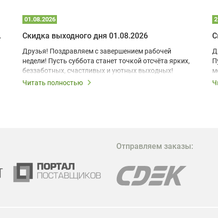
01.08.2026
2
 глэмпинге
Скидка выходного дня 01.08.2026
С
Друзья! Поздравляем с завершением рабочей
Д
недели! Пусть суббота станет точкой отсчёта ярких,
П
беззаботных, счастливых и уютных выходных!
м
з
Читать полностью
Ч
В
в
в
М
Отправляем заказы:
м
Г