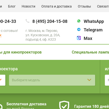
ии
Блог
Новости
Оплата и доставка
Отзывы
Связат
00-24-33
8 (495) 204-15-08
WhatsApp
Telegram
 с сотовых!
г. Москва, м. Перово,
к
ул. Кусковская, д. 20А,
Max
подъезд 4, оф. A323
ы для кинопроекторов
Специальные ламп
роектора
и
Выберите модель
Бесплатная доставка
Гарантия 180 дней
по всей России