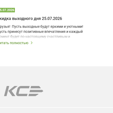
5.07.2026
22.07.2026
кидка выходного дня 25.07.2026
рузья! Пусть выходные будут яркими и уютными!
В условия
усть принесут позитивные впечатления и каждый
учебный к
омент будет по-настоящему счастливым и
домашний 
апоминающимся!
для визуа
итать полностью
Читать по
Короткоф
ыходные – это повод дарить скидки, поэтому все
разработа
ыходные действует скидка выходного дня 10% на
компактно
се лампы!
позволяет
даже в ус
ы поможем подобрать лампу именно для Вашей
одели проектора.
арантия на все лампы!