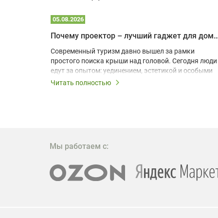
05.08.2026
Почему проектор – лучший гаджет для домика в
одарят
Современный туризм давно вышел за рамки
х
простого поиска крыши над головой. Сегодня люди
едут за опытом: уединением, эстетикой и особыми
ощущениями. Владельцы A-frame домов,
Читать полностью
!
глэмпингов и шале понимают, что конкуренция
растет, и стандартного набора мебели уже
, на
недостаточно. Чтобы гость не просто
забронировал жилье, а захотел вернуться и
поделиться впечатлениями в соцсетях, нужно
предложить ему нечто особенное. Одним из самых
Мы работаем с:
эффективных и бюджетных способов стать
заметнее на фоне конкурентов является установка
проектора.