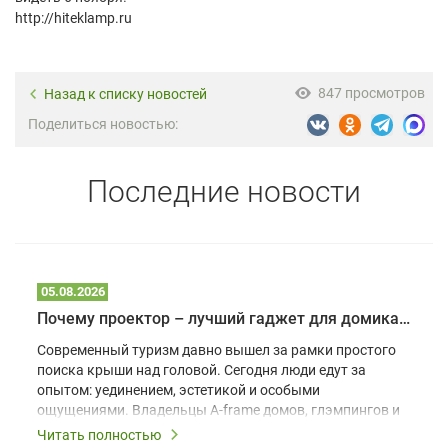
http://hiteklamp.ru
847 просмотров
Назад к списку новостей
Поделиться новостью:
Последние новости
05.08.2026
Почему проектор – лучший гаджет для домика в глэмпинге
Современный туризм давно вышел за рамки простого
поиска крыши над головой. Сегодня люди едут за
опытом: уединением, эстетикой и особыми
ощущениями. Владельцы A-frame домов, глэмпингов и
шале понимают, что конкуренция растет, и
Читать полностью