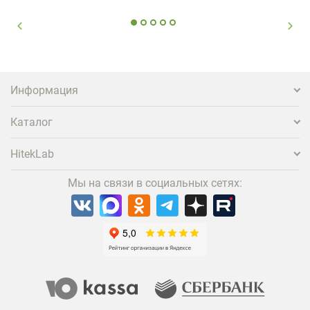
стандартного набора мебели уже недостаточно. Чтобы
гость не просто забронировал жилье, а захотел
вернуться и поделиться впечатлениями в соцсетях,
нужно предложить ему нечто особенное. Одним из
самых эффективных и бюджетных способов стать
заметнее на фоне конкурентов является установка
проектора.
Информация
Каталог
HitekLab
Мы на связи в социальных сетях: