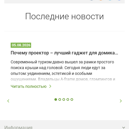
Последние новости
05.08.2026
Почему проектор – лучший гаджет для домика в глэмпинге
Современный туризм давно вышел за рамки простого
поиска крыши над головой. Сегодня люди едут за
опытом: уединением, эстетикой и особыми
ощущениями. Владельцы A-frame домов, глэмпингов и
шале понимают, что конкуренция растет, и
Читать полностью
стандартного набора мебели уже недостаточно. Чтобы
гость не просто забронировал жилье, а захотел
вернуться и поделиться впечатлениями в соцсетях,
нужно предложить ему нечто особенное. Одним из
самых эффективных и бюджетных способов стать
заметнее на фоне конкурентов является установка
проектора.
Информация