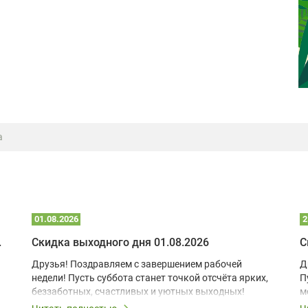
а
01.08.2026
2
 глэмпинге
Скидка выходного дня 01.08.2026
С
Друзья! Поздравляем с завершением рабочей
Д
недели! Пусть суббота станет точкой отсчёта ярких,
П
беззаботных, счастливых и уютных выходных!
м
з