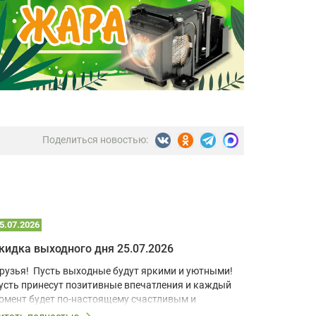
Поделиться новостью:
5.07.2026
22.07.2026
кидка выходного дня 25.07.2026
рузья! Пусть выходные будут яркими и уютными!
В условия
усть принесут позитивные впечатления и каждый
учебный к
омент будет по-настоящему счастливым и
домашний 
апоминающимся!
для визуа