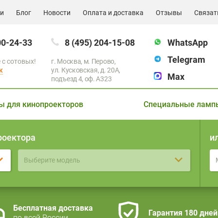
ии
Блог
Новости
Оплата и доставка
Отзывы
Связат
00-24-33
8 (495) 204-15-08
WhatsApp
Telegram
 с сотовых!
г. Москва, м. Перово,
к
ул. Кусковская, д. 20А,
Max
подъезд 4, оф. A323
ы для кинопроекторов
Специальные ламп
роектора
и
Выберите модель
Бесплатная доставка
Гарантия 180 дней
по всей России