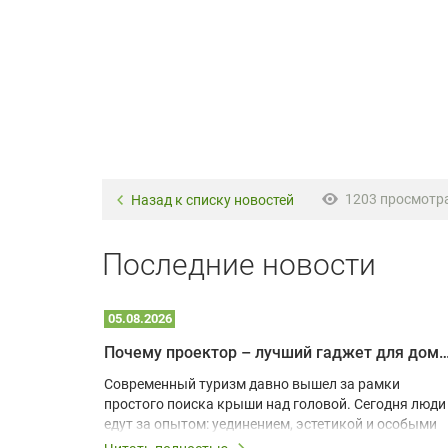
1203 просмотр
Назад к списку новостей
Последние новости
05.08.2026
Почему проектор – лучший гаджет для домика в
одарят
Современный туризм давно вышел за рамки
х
простого поиска крыши над головой. Сегодня люди
едут за опытом: уединением, эстетикой и особыми
ощущениями. Владельцы A-frame домов,