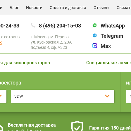
ии
Блог
Новости
Оплата и доставка
Отзывы
Связат
00-24-33
8 (495) 204-15-08
WhatsApp
Telegram
 с сотовых!
г. Москва, м. Перово,
к
ул. Кусковская, д. 20А,
Max
подъезд 4, оф. A323
ы для кинопроекторов
Специальные ламп
роектора
и
3DW1
Бесплатная доставка
Гарантия 180 дней
по всей России