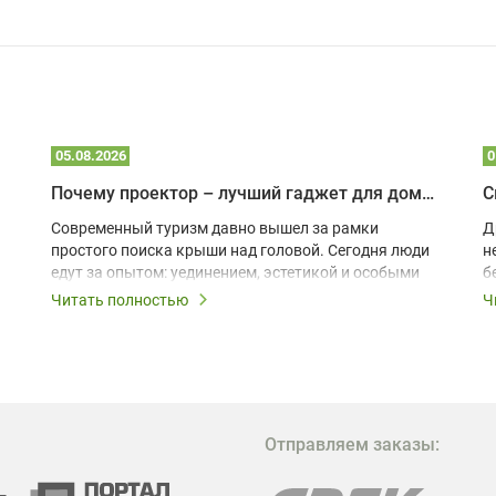
05.08.2026
0
Почему проектор – лучший гаджет для домика в глэмпинге
С
Современный туризм давно вышел за рамки
Д
простого поиска крыши над головой. Сегодня люди
н
едут за опытом: уединением, эстетикой и особыми
б
ощущениями. Владельцы A-frame домов,
Читать полностью
Ч
глэмпингов и шале понимают, что конкуренция
растет, и стандартного набора мебели уже
недостаточно. Чтобы гость не просто
забронировал жилье, а захотел вернуться и
поделиться впечатлениями в соцсетях, нужно
предложить ему нечто особенное. Одним из самых
Отправляем заказы:
эффективных и бюджетных способов стать
заметнее на фоне конкурентов является установка
проектора.