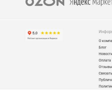
Инфор
О комп
Блог
Новост
Оплата 
Отзыв
Связать
Публич
Политик
персон
Согласи
данных