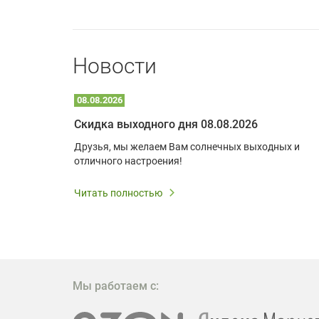
Новости
08.08.2026
Optoma W309ST: идеальное решение для малых пространств и учебных классов
Скидка выходного дня 08.08.2026
удь то
Друзья, мы желаем Вам солнечных выходных и
ли
отличного настроения!
дования
 важным.
Читать полностью
W309ST
то
 которое
ажение
Мы работаем с: