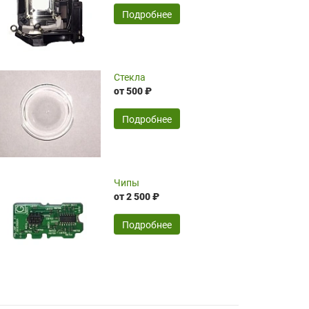
временные затраты по достаточно
SERGEY FOURSOV,
24.04.2026
Подробнее
оптимизированной стоимости, чему
чрезмерно благодарны!)))
Достоинства:
Стекла
от 500 ₽
широкий ассортимент ламп, как оригиналов,
так и аналогов.Быстрое оформление и
передача в доставку, приемлемые цены. Мне
Подробнее
понравилось.
Читать полностью
Чипы
Mr.Candy,
16.04.2026
от 2 500 ₽
Подробнее
Достоинства:
очень понравилось , сервис ,качество ,цена