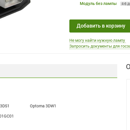
Модуль без лампы
4-6 
Добавить в корзину
Не могу найти нужную лампу
Запросить документы для госз
О
 3DS1
Optoma 3DW1
01GC01