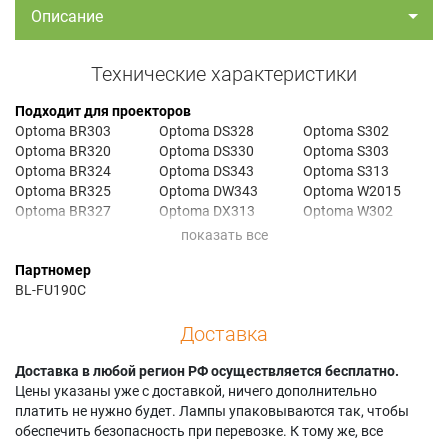
Описание
Технические характеристики
Подходит для проекторов
Optoma BR303
Optoma DS328
Optoma S302
Optoma BR320
Optoma DS330
Optoma S303
Optoma BR324
Optoma DS343
Optoma S313
Optoma BR325
Optoma DW343
Optoma W2015
Optoma BR327
Optoma DX313
Optoma W302
Optoma BR332
Optoma DX328
Optoma W303
Optoma DAESNZGU
Optoma DX330
Optoma W313
Партномер
Optoma DAESNZGZ
Optoma DX343
Optoma X2010
BL-FU190C
Optoma DAESSGS
Optoma DX5100
Optoma X2015
Optoma DAEWNZGU
Optoma EPW313
Optoma X302
Доставка
Optoma DAEWSGS
Optoma EPX313
Optoma X303
Optoma DAEXNZGU
Optoma H100
Optoma X303S
Optoma DAEXNZGZ
Доставка в любой регион РФ осуществляется бесплатно.
Optoma S2010
Optoma X31
Optoma DAEXSGS
Цены указаны уже с доставкой, ничего дополнительно
Optoma S2015
Optoma X313
Optoma DS313
платить не нужно будет. Лампы упаковываются так, чтобы
Optoma S2105
обеспечить безопасность при перевозке. К тому же, все