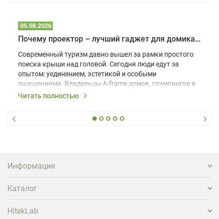
05.08.2026
Почему проектор – лучший гаджет для домика в глэмпинге
Современный туризм давно вышел за рамки простого
поиска крыши над головой. Сегодня люди едут за
опытом: уединением, эстетикой и особыми
ощущениями. Владельцы A-frame домов, глэмпингов и
шале понимают, что конкуренция растет, и
Читать полностью
стандартного набора мебели уже недостаточно. Чтобы
гость не просто забронировал жилье, а захотел
вернуться и поделиться впечатлениями в соцсетях,
нужно предложить ему нечто особенное. Одним из
самых эффективных и бюджетных способов стать
заметнее на фоне конкурентов является установка
проектора.
Информация
Каталог
HitekLab