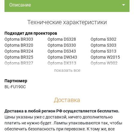
Описание
Технические характеристики
Подходит для проекторов
Optoma BR303
Optoma DS328
Optoma S302
Optoma BR320
Optoma DS330
Optoma S303
Optoma BR324
Optoma DS343
Optoma S313
Optoma BR325
Optoma DW343
Optoma W2015
Optoma BR327
Optoma DX313
Optoma W302
Optoma BR332
Optoma DX328
Optoma W303
Optoma DAESNZGU
Optoma DX330
Optoma W313
Партномер
Optoma DAESNZGZ
Optoma DX343
Optoma X2010
BL-FU190C
Optoma DAESSGS
Optoma DX5100
Optoma X2015
Optoma DAEWNZGU
Optoma EPW313
Optoma X302
Доставка
Optoma DAEWSGS
Optoma EPX313
Optoma X303
Optoma DAEXNZGU
Optoma H100
Optoma X303S
Optoma DAEXNZGZ
Доставка в любой регион РФ осуществляется бесплатно.
Optoma S2010
Optoma X31
Optoma DAEXSGS
Цены указаны уже с доставкой, ничего дополнительно
Optoma S2015
Optoma X313
Optoma DS313
платить не нужно будет. Лампы упаковываются так, чтобы
Optoma S2105
обеспечить безопасность при перевозке. К тому же, все