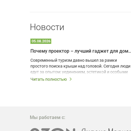
Новости
05.08.2026
Почему проектор – лучший гаджет для домика в
одарят
Современный туризм давно вышел за рамки
х
простого поиска крыши над головой. Сегодня люди
едут за опытом: уединением, эстетикой и особыми
ощущениями. Владельцы A-frame домов,
Читать полностью
!
глэмпингов и шале понимают, что конкуренция
растет, и стандартного набора мебели уже
, на
недостаточно. Чтобы гость не просто
забронировал жилье, а захотел вернуться и
поделиться впечатлениями в соцсетях, нужно
предложить ему нечто особенное. Одним из самых
Мы работаем с:
эффективных и бюджетных способов стать
заметнее на фоне конкурентов является установка
проектора.