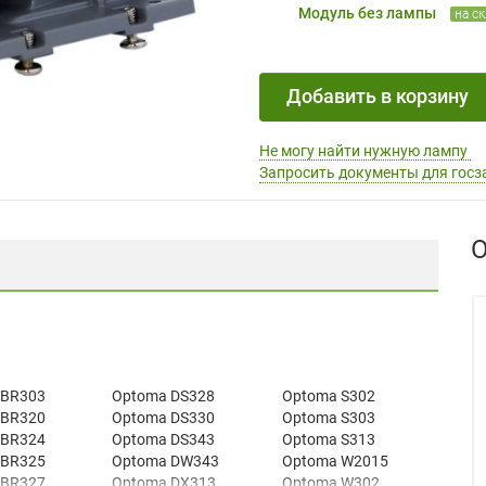
Модуль без лампы
на с
Добавить в корзину
Не могу найти нужную лампу
Запросить документы для госз
О
 BR303
Optoma DS328
Optoma S302
 BR320
Optoma DS330
Optoma S303
 BR324
Optoma DS343
Optoma S313
 BR325
Optoma DW343
Optoma W2015
 BR327
Optoma DX313
Optoma W302