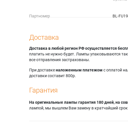
Optoma
Optoma
Партномер
BL-FU1
Optoma
Optoma
Optoma
Optoma
Доставка
Optoma
Optoma
Доставка в любой регион РФ осуществляется бесп
Optoma
платить не нужно будет. Лампы упаковываются так,
Optoma
все отправления застрахованы.
При доставке
наложенным платежом
с оплатой н
доставки составит 800р.
Гарантия
На оригинальные лампы гарантия 180 дней, на сов
лампой, мы вышлем Вам замену в кратчайший срок.