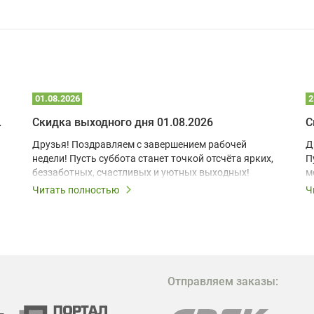
01.08.2026
2
 глэмпинге
Скидка выходного дня 01.08.2026
С
Друзья! Поздравляем с завершением рабочей
Д
недели! Пусть суббота станет точкой отсчёта ярких,
П
беззаботных, счастливых и уютных выходных!
м
з
Читать полностью
Ч
В
в
в
М
Отправляем заказы:
м
Г