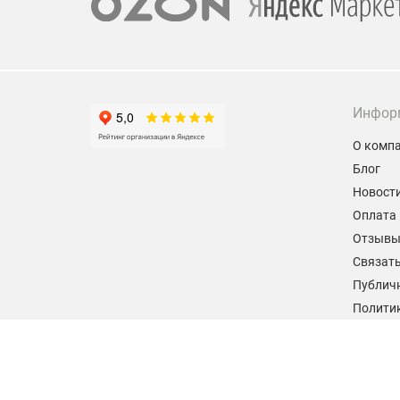
Инфор
О комп
Блог
Новост
Оплата 
Отзыв
Связать
Публич
Политик
персон
Согласи
данных