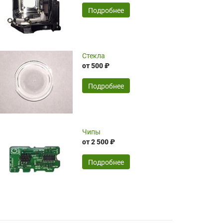
временные затраты по достаточно
SERGEY FOURSOV,
24.04.2026
Подробнее
оптимизированной стоимости, чему
чрезмерно благодарны!)))
Достоинства:
Стекла
от 500 ₽
широкий ассортимент ламп, как оригиналов,
так и аналогов.Быстрое оформление и
передача в доставку, приемлемые цены. Мне
Подробнее
понравилось.
Читать полностью
Чипы
Mr.Candy,
16.04.2026
от 2 500 ₽
Подробнее
Достоинства:
очень понравилось , сервис ,качество ,цена