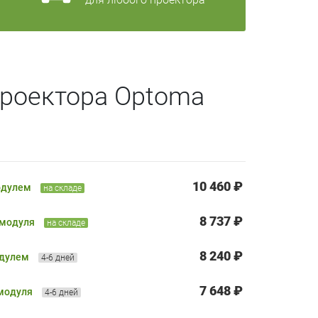
проектора Optoma
10 460 ₽
одулем
на складе
8 737 ₽
 модуля
на складе
8 240 ₽
одулем
4-6 дней
7 648 ₽
 модуля
4-6 дней