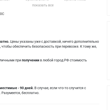
 BR332
Optoma DX328
Optoma W303
 DAESNZGU
Optoma DX330
Optoma W313
90C
 DAESNZGZ
Optoma DX343
Optoma X2010
 DAESSGS
Optoma DX5100
Optoma X2015
 DAEWNZGU
Optoma EPW313
Optoma X302
 DAEWSGS
Optoma EPX313
Optoma X303
 DAEXNZGU
Optoma H100
Optoma X303S
 DAEXNZGZ
Optoma S2010
Optoma X31
латно.
Цены указаны уже с доставкой, ничего дополнительно
 DAEXSGS
Optoma S2015
Optoma X313
 чтобы обеспечить безопасность при перевозке. К тому же,
 DS313
Optoma S2105
аличными при
получении
в любой город РФ стоимость
местимые - 90 дней.
В случае, если что-то случится с
 Разумеется, бесплатно.