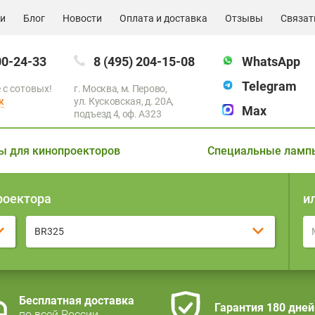
ии
Блог
Новости
Оплата и доставка
Отзывы
Связат
00-24-33
8 (495) 204-15-08
WhatsApp
Telegram
 с сотовых!
г. Москва, м. Перово,
к
ул. Кусковская, д. 20А,
Max
подъезд 4, оф. A323
ы для кинопроекторов
Специальные ламп
роектора
и
BR325
Бесплатная доставка
Гарантия 180 дней
по всей России