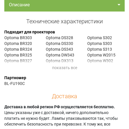
Описание
Технические характеристики
Подходит для проекторов
Optoma BR303
Optoma DS328
Optoma S302
Optoma BR320
Optoma DS330
Optoma S303
Optoma BR324
Optoma DS343
Optoma S313
Optoma BR325
Optoma DW343
Optoma W2015
Optoma BR327
Optoma DX313
Optoma W302
Optoma BR332
Optoma DX328
Optoma W303
Optoma DAESNZGU
Optoma DX330
Optoma W313
Партномер
Optoma DAESNZGZ
Optoma DX343
Optoma X2010
BL-FU190C
Optoma DAESSGS
Optoma DX5100
Optoma X2015
Optoma DAEWNZGU
Optoma EPW313
Optoma X302
Доставка
Optoma DAEWSGS
Optoma EPX313
Optoma X303
Optoma DAEXNZGU
Optoma H100
Optoma X303S
Optoma DAEXNZGZ
Доставка в любой регион РФ осуществляется бесплатно.
Optoma S2010
Optoma X31
Optoma DAEXSGS
Цены указаны уже с доставкой, ничего дополнительно
Optoma S2015
Optoma X313
Optoma DS313
платить не нужно будет. Лампы упаковываются так, чтобы
Optoma S2105
обеспечить безопасность при перевозке. К тому же, все