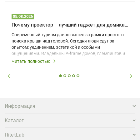
05.08.2026
Почему проектор – лучший гаджет для домика в глэмпинге
Современный туризм давно вышел за рамки простого
поиска крыши над головой. Сегодня люди едут за
опытом: уединением, эстетикой и особыми
ощущениями. Владельцы A-frame домов, глэмпингов и
шале понимают, что конкуренция растет, и
Читать полностью
стандартного набора мебели уже недостаточно. Чтобы
гость не просто забронировал жилье, а захотел
вернуться и поделиться впечатлениями в соцсетях,
нужно предложить ему нечто особенное. Одним из
самых эффективных и бюджетных способов стать
заметнее на фоне конкурентов является установка
проектора.
Информация
Каталог
HitekLab