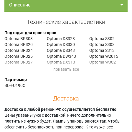
Описание
Технические характеристики
Подходит для проекторов
Optoma BR303
Optoma DS328
Optoma S302
Optoma BR320
Optoma DS330
Optoma S303
Optoma BR324
Optoma DS343
Optoma S313
Optoma BR325
Optoma DW343
Optoma W2015
Optoma BR327
Optoma DX313
Optoma W302
Optoma BR332
Optoma DX328
Optoma W303
Optoma DAESNZGU
Optoma DX330
Optoma W313
Партномер
Optoma DAESNZGZ
Optoma DX343
Optoma X2010
BL-FU190C
Optoma DAESSGS
Optoma DX5100
Optoma X2015
Optoma DAEWNZGU
Optoma EPW313
Optoma X302
Доставка
Optoma DAEWSGS
Optoma EPX313
Optoma X303
Optoma DAEXNZGU
Optoma H100
Optoma X303S
Optoma DAEXNZGZ
Доставка в любой регион РФ осуществляется бесплатно.
Optoma S2010
Optoma X31
Optoma DAEXSGS
Цены указаны уже с доставкой, ничего дополнительно
Optoma S2015
Optoma X313
Optoma DS313
платить не нужно будет. Лампы упаковываются так, чтобы
Optoma S2105
обеспечить безопасность при перевозке. К тому же, все