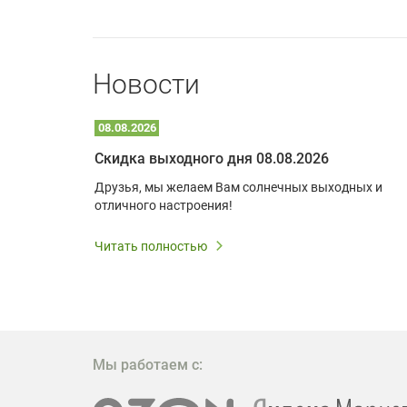
Новости
08.08.2026
Optoma W309ST: идеальное решение для малых пространств и учебных классов
Скидка выходного дня 08.08.2026
удь то
Друзья, мы желаем Вам солнечных выходных и
ли
отличного настроения!
дования
 важным.
Читать полностью
W309ST
то
 которое
ажение
Мы работаем с: