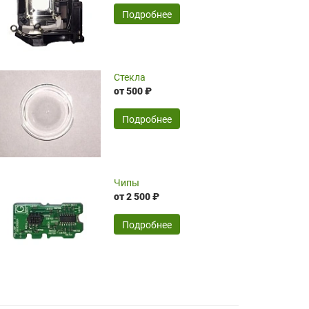
временные затраты по достаточно
SERGEY FOURSOV,
24.04.2026
Подробнее
оптимизированной стоимости, чему
чрезмерно благодарны!)))
Достоинства:
Стекла
от 500 ₽
широкий ассортимент ламп, как оригиналов,
так и аналогов.Быстрое оформление и
передача в доставку, приемлемые цены. Мне
Подробнее
понравилось.
Читать полностью
Чипы
Mr.Candy,
16.04.2026
от 2 500 ₽
Подробнее
Достоинства:
очень понравилось , сервис ,качество ,цена