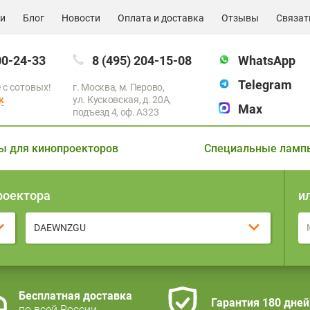
ии
Блог
Новости
Оплата и доставка
Отзывы
Связат
00-24-33
8 (495) 204-15-08
WhatsApp
Telegram
 с сотовых!
г. Москва, м. Перово,
к
ул. Кусковская, д. 20А,
Max
подъезд 4, оф. A323
ы для кинопроекторов
Специальные ламп
роектора
и
DAEWNZGU
Бесплатная доставка
Гарантия 180 дней
по всей России