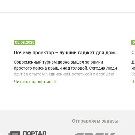
05.08.2026
0
Почему проектор – лучший гаджет для домика в глэмпинге
С
Современный туризм давно вышел за рамки
Д
простого поиска крыши над головой. Сегодня люди
н
едут за опытом: уединением, эстетикой и особыми
б
ощущениями. Владельцы A-frame домов,
Читать полностью
Ч
глэмпингов и шале понимают, что конкуренция
растет, и стандартного набора мебели уже
недостаточно. Чтобы гость не просто
забронировал жилье, а захотел вернуться и
поделиться впечатлениями в соцсетях, нужно
предложить ему нечто особенное. Одним из самых
Отправляем заказы:
эффективных и бюджетных способов стать
заметнее на фоне конкурентов является установка
проектора.