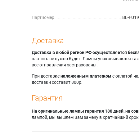
Optoma
Optoma
Партномер
BL-FU1
Optoma
Optoma
Optoma
Optoma
Доставка
Optoma
Optoma
Доставка в любой регион РФ осуществляется бесп
Optoma
платить не нужно будет. Лампы упаковываются так,
Optoma
все отправления застрахованы.
При доставке
наложенным платежом
с оплатой н
доставки составит 800р.
Гарантия
На оригинальные лампы гарантия 180 дней, на сов
лампой, мы вышлем Вам замену в кратчайший срок.