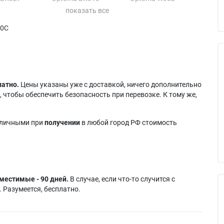
 BR332
Optoma DX328
Optoma W303
 DAESNZGU
Optoma DX330
Optoma W313
90C
 DAESNZGZ
Optoma DX343
Optoma X2010
 DAESSGS
Optoma DX5100
Optoma X2015
 DAEWNZGU
Optoma EPW313
Optoma X302
 DAEWSGS
Optoma EPX313
Optoma X303
 DAEXNZGU
Optoma H100
Optoma X303S
 DAEXNZGZ
Optoma S2010
Optoma X31
латно.
Цены указаны уже с доставкой, ничего дополнительно
 DAEXSGS
Optoma S2015
Optoma X313
 чтобы обеспечить безопасность при перевозке. К тому же,
 DS313
Optoma S2105
аличными при
получении
в любой город РФ стоимость
местимые - 90 дней.
В случае, если что-то случится с
 Разумеется, бесплатно.