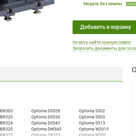
Модуль без лампы
на с
Добавить в корзину
Не могу найти нужную лампу
Запросить документы для госз
О
 BR303
Optoma DS328
Optoma S302
 BR320
Optoma DS330
Optoma S303
 BR324
Optoma DS343
Optoma S313
 BR325
Optoma DW343
Optoma W2015
 BR327
Optoma DX313
Optoma W302