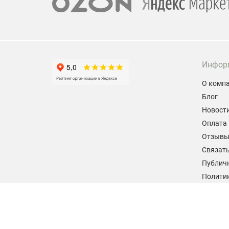
Инфор
О комп
Блог
Новост
Оплата 
Отзыв
Связать
Публич
Политик
персон
Согласи
данных