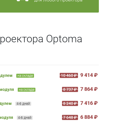
проектора Optoma
9 414 ₽
одулем
10 460 ₽
на складе
7 864 ₽
 модуля
8 737 ₽
на складе
7 416 ₽
одулем
8 240 ₽
4-6 дней
6 884 ₽
 модуля
7 648 ₽
4-6 дней