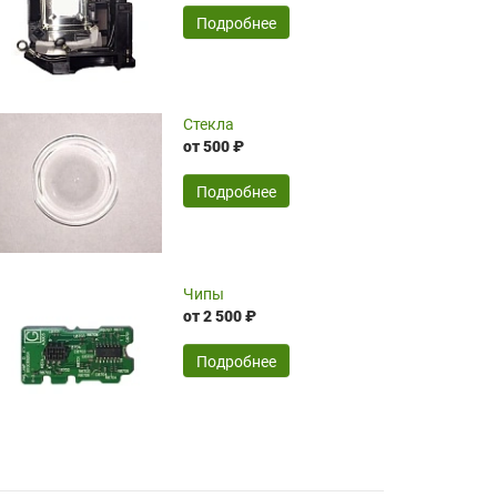
временные затраты по достаточно
SERGEY FOURSOV,
24.04.2026
Подробнее
оптимизированной стоимости, чему
чрезмерно благодарны!)))
Достоинства:
Стекла
от 500 ₽
широкий ассортимент ламп, как оригиналов,
так и аналогов.Быстрое оформление и
передача в доставку, приемлемые цены. Мне
Подробнее
понравилось.
Читать полностью
Чипы
Mr.Candy,
16.04.2026
от 2 500 ₽
Подробнее
Достоинства:
очень понравилось , сервис ,качество ,цена