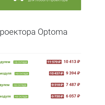
проектора Optoma
10 413 ₽
одулем
11 570 ₽
на складе
9 394 ₽
 модуля
10 437 ₽
на складе
7 487 ₽
одулем
8 318 ₽
на складе
6 057 ₽
 модуля
6 730 ₽
на складе