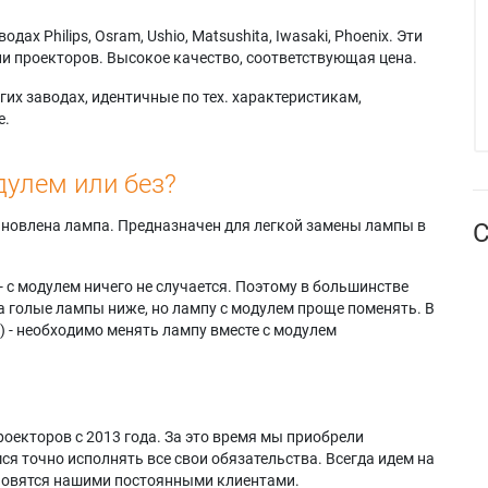
х Philips, Osram, Ushio, Matsushita, Iwasaki, Phoenix. Эти
и проекторов. Высокое качество, соответствующая цена.
их заводах, идентичные по тех. характеристикам,
е.
дулем или без?
тановлена лампа. Предназначен для легкой замены лампы в
С
- с модулем ничего не случается. Поэтому в большинстве
а голые лампы ниже, но лампу с модулем проще поменять. В
) - необходимо менять лампу вместе с модулем
оекторов с 2013 года. За это время мы приобрели
я точно исполнять все свои обязательства. Всегда идем на
ановятся нашими постоянными клиентами.