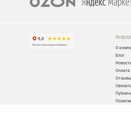
Инфор
О комп
Блог
Новост
Оплата 
Отзыв
Связать
Публич
Политик
персон
Согласи
данных