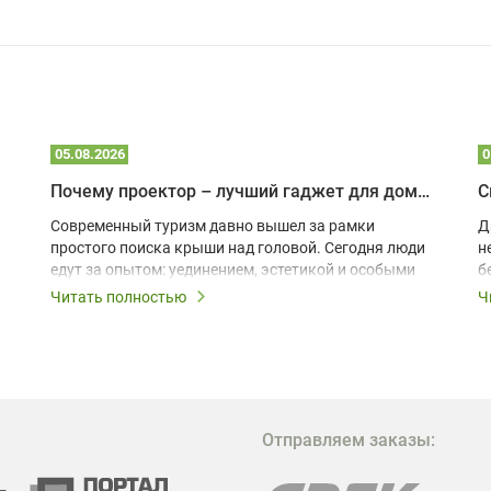
05.08.2026
0
Почему проектор – лучший гаджет для домика в глэмпинге
С
Современный туризм давно вышел за рамки
Д
простого поиска крыши над головой. Сегодня люди
н
едут за опытом: уединением, эстетикой и особыми
б
ощущениями. Владельцы A-frame домов,
Читать полностью
Ч
глэмпингов и шале понимают, что конкуренция
растет, и стандартного набора мебели уже
недостаточно. Чтобы гость не просто
забронировал жилье, а захотел вернуться и
поделиться впечатлениями в соцсетях, нужно
предложить ему нечто особенное. Одним из самых
Отправляем заказы:
эффективных и бюджетных способов стать
заметнее на фоне конкурентов является установка
проектора.