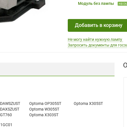
Модуль без лампы
на с
Добавить в корзину
Не могу найти нужную лампу
Запросить документы для госз
О
 DAWSZUST
Optoma OP305ST
Optoma X305ST
 DAXSZUST
Optoma W305ST
 GT760
Optoma X303ST
01GC01