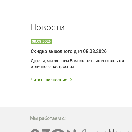
Новости
08.08.2026
Optoma W309ST: идеальное решение для малых пространств и учебных классов
Скидка выходного дня 08.08.2026
удь то
Друзья, мы желаем Вам солнечных выходных и
ли
отличного настроения!
дования
 важным.
Читать полностью
W309ST
то
 которое
ажение
Мы работаем с: