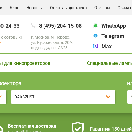
ии
Блог
Новости
Оплата и доставка
Отзывы
Связат
00-24-33
8 (495) 204-15-08
WhatsApp
Telegram
 с сотовых!
г. Москва, м. Перово,
к
ул. Кусковская, д. 20А,
Max
подъезд 4, оф. A323
ы для кинопроекторов
Специальные ламп
роектора
и
DAXSZUST
Бесплатная доставка
Гарантия 180 дней
по всей России