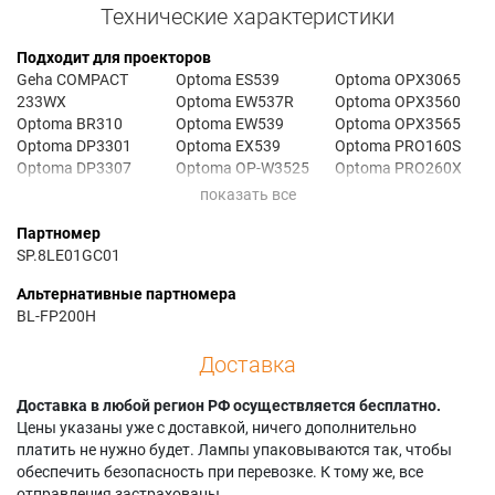
Технические характеристики
Подходит для проекторов
Geha COMPACT
Optoma ES539
Optoma OPX3065
233WX
Optoma EW537R
Optoma OPX3560
Optoma BR310
Optoma EW539
Optoma OPX3565
Optoma DP3301
Optoma EX539
Optoma PRO160S
Optoma DP3307
Optoma OP-W3525
Optoma PRO260X
Optoma DP334
Optoma OPW3220
Optoma PRO360W
Optoma DP3505
Optoma OPW3520
Optoma X118
Партномер
Optoma DW312
Optoma OPW3525
SP.8LE01GC01
Optoma ES529
Optoma OPX3060
Альтернативные партномера
BL-FP200H
Доставка
Доставка в любой регион РФ осуществляется бесплатно.
Цены указаны уже с доставкой, ничего дополнительно
платить не нужно будет. Лампы упаковываются так, чтобы
обеспечить безопасность при перевозке. К тому же, все
отправления застрахованы.