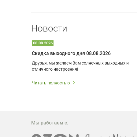
Новости
08.08.2026
Optoma W309ST: идеальное решение для малых пространств и учебных классов
Скидка выходного дня 08.08.2026
удь то
Друзья, мы желаем Вам солнечных выходных и
ли
отличного настроения!
дования
 важным.
Читать полностью
W309ST
то
 которое
ажение
Мы работаем с: