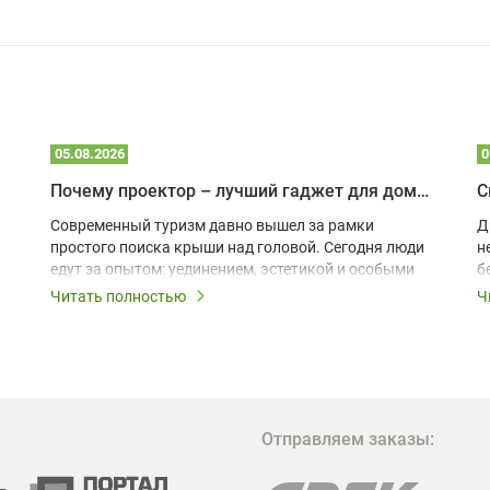
05.08.2026
0
Почему проектор – лучший гаджет для домика в глэмпинге
С
Современный туризм давно вышел за рамки
Д
простого поиска крыши над головой. Сегодня люди
н
едут за опытом: уединением, эстетикой и особыми
б
ощущениями. Владельцы A-frame домов,
Читать полностью
Ч
глэмпингов и шале понимают, что конкуренция
растет, и стандартного набора мебели уже
недостаточно. Чтобы гость не просто
забронировал жилье, а захотел вернуться и
поделиться впечатлениями в соцсетях, нужно
предложить ему нечто особенное. Одним из самых
Отправляем заказы:
эффективных и бюджетных способов стать
заметнее на фоне конкурентов является установка
проектора.