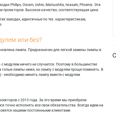
х Philips, Osram, Ushio, Matsushita, Iwasaki, Phoenix. Эти
и проекторов. Высокое качество, соответствующая цена.
их заводах, идентичные по тех. характеристикам,
е.
дулем или без?
тановлена лампа. Предназначен для легкой замены лампы в
С
- с модулем ничего не случается. Поэтому в большинстве
а голые лампы ниже, но лампу с модулем проще поменять. В
) - необходимо менять лампу вместе с модулем
оекторов с 2013 года. За это время мы приобрели
я точно исполнять все свои обязательства. Всегда идем на
ановятся нашими постоянными клиентами.