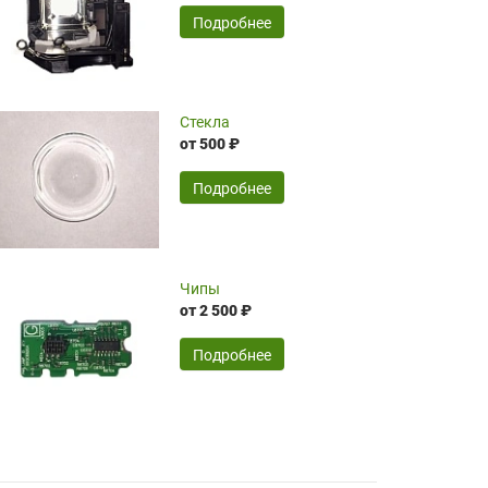
временные затраты по достаточно
SERGEY FOURSOV,
24.04.2026
Подробнее
оптимизированной стоимости, чему
чрезмерно благодарны!)))
Достоинства:
Стекла
от 500 ₽
широкий ассортимент ламп, как оригиналов,
так и аналогов.Быстрое оформление и
передача в доставку, приемлемые цены. Мне
Подробнее
понравилось.
Читать полностью
Чипы
Mr.Candy,
16.04.2026
от 2 500 ₽
Подробнее
Достоинства:
очень понравилось , сервис ,качество ,цена