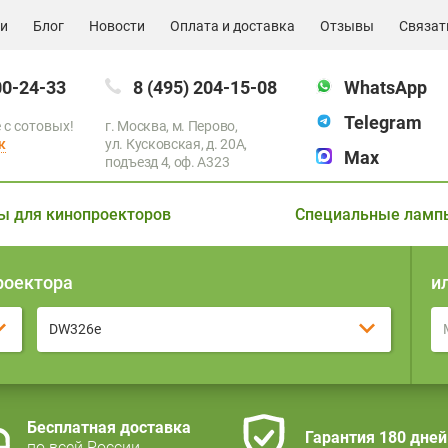
ии
Блог
Новости
Оплата и доставка
Отзывы
Связат
00-24-33
8 (495) 204-15-08
WhatsApp
Telegram
 с сотовых!
г. Москва, м. Перово,
к
ул. Кусковская, д. 20А,
Max
подъезд 4, оф. A323
ы для кинопроекторов
Специальные ламп
роектора
и
DW326e
Бесплатная доставка
Гарантия 180 дней
по всей России