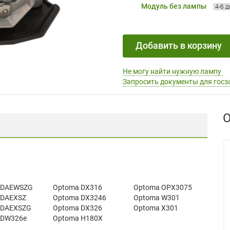
Модуль без лампы
4-6 
Добавить в корзину
Не могу найти нужную лампу
Запросить документы для госз
О
 DAEWSZG
Optoma DX316
Optoma OPX3075
 DAEXSZ
Optoma DX3246
Optoma W301
 DAEXSZG
Optoma DX326
Optoma X301
 DW326e
Optoma H180X