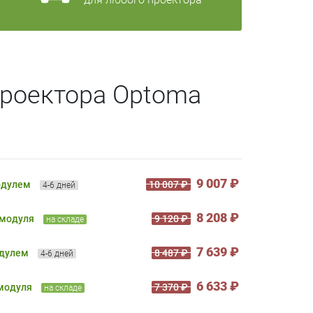
проектора Optoma
9 007 ₽
одулем
10 007 ₽
4-6 дней
8 208 ₽
 модуля
9 120 ₽
на складе
7 639 ₽
одулем
8 487 ₽
4-6 дней
6 633 ₽
 модуля
7 370 ₽
на складе