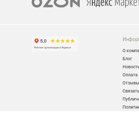
Инфор
О комп
Блог
Новост
Оплата 
Отзыв
Связать
Публич
Политик
персон
Согласи
данных