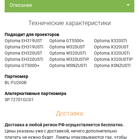
Описание
Технические характеристики
Подходит для проекторов
Optoma EH319UST
Optoma GT5500+
Optoma X320STi
Optoma EH319USTi
Optoma W320UST
Optoma X320UST
Optoma EH320UST
Optoma W320USTi
Optoma X320USTi
Optoma EH320USTi
Optoma W320USTIP
Optoma X320USTIP
Optoma GT5000+
Optoma WSNZUSTI
Optoma XSNZUSTI
Партномер
BL-FU260B
Альтернативные партномера
SP.72701GC01
Доставка
Доставка в любой регион РФ осуществляется бесплатно.
Цены указаны уже с доставкой, ничего дополнительно
платить не нужно будет. Лампы упаковываются так, чтобы