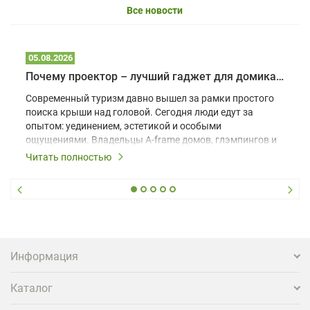
Все новости
05.08.2026
Почему проектор – лучший гаджет для домика в глэмпинге
Современный туризм давно вышел за рамки простого
поиска крыши над головой. Сегодня люди едут за
опытом: уединением, эстетикой и особыми
ощущениями. Владельцы A-frame домов, глэмпингов и
шале понимают, что конкуренция растет, и
Читать полностью
стандартного набора мебели уже недостаточно. Чтобы
гость не просто забронировал жилье, а захотел
вернуться и поделиться впечатлениями в соцсетях,
нужно предложить ему нечто особенное. Одним из
самых эффективных и бюджетных способов стать
заметнее на фоне конкурентов является установка
проектора.
Информация
Каталог