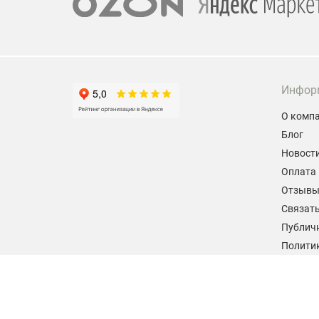
Инфор
О комп
Блог
Новост
Оплата 
Отзыв
Связать
Публич
Политик
персон
Согласи
данных