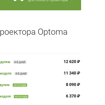
проектора Optoma
12 620 ₽
одулем
4-6 дней
11 340 ₽
 модуля
4-6 дней
8 090 ₽
одулем
на складе
6 370 ₽
 модуля
на складе