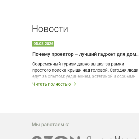
Новости
05.08.2026
Почему проектор – лучший гаджет для домика в
одарят
Современный туризм давно вышел за рамки
х
простого поиска крыши над головой. Сегодня люди
едут за опытом: уединением, эстетикой и особыми
ощущениями. Владельцы A-frame домов,
Читать полностью
!
глэмпингов и шале понимают, что конкуренция
растет, и стандартного набора мебели уже
, на
недостаточно. Чтобы гость не просто
забронировал жилье, а захотел вернуться и
поделиться впечатлениями в соцсетях, нужно
предложить ему нечто особенное. Одним из самых
Мы работаем с:
эффективных и бюджетных способов стать
заметнее на фоне конкурентов является установка
проектора.