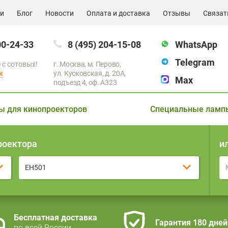
ии
Блог
Новости
Оплата и доставка
Отзывы
Связат
00-24-33
8 (495) 204-15-08
WhatsApp
Telegram
 с сотовых!
г. Москва, м. Перово,
к
ул. Кусковская, д. 20А,
Max
подъезд 4, оф. A323
ы для кинопроекторов
Специальные ламп
роектора
и
EH501
Бесплатная доставка
Гарантия 180 дней
по всей России