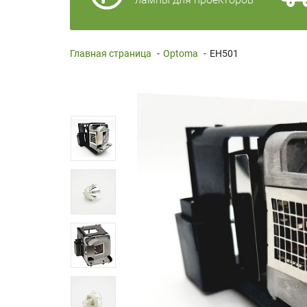
Главная страница
-
Optoma
-
EH501