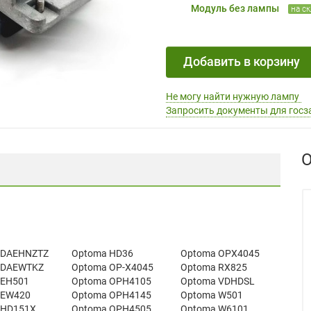
Модуль без лампы
на с
Добавить в корзину
Не могу найти нужную лампу
Запросить документы для госз
О
 DAEHNZTZ
Optoma HD36
Optoma OPX4045
 DAEWTKZ
Optoma OP-X4045
Optoma RX825
 EH501
Optoma OPH4105
Optoma VDHDSL
 EW420
Optoma OPH4145
Optoma W501
 HD151X
Optoma OPH4505
Optoma W6101