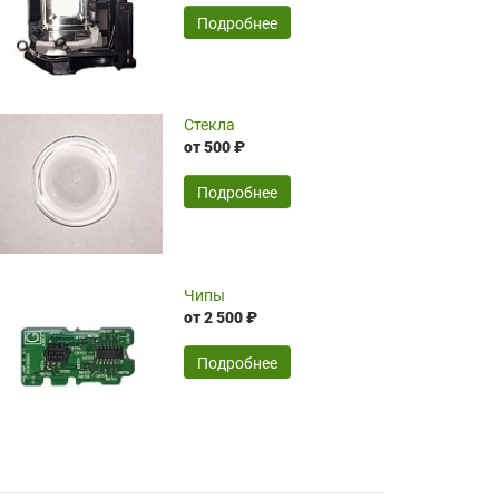
временные затраты по достаточно
SERGEY FOURSOV,
24.04.2026
Подробнее
оптимизированной стоимости, чему
чрезмерно благодарны!)))
Достоинства:
Стекла
от 500 ₽
широкий ассортимент ламп, как оригиналов,
так и аналогов.Быстрое оформление и
передача в доставку, приемлемые цены. Мне
Подробнее
понравилось.
Читать полностью
Чипы
Mr.Candy,
16.04.2026
от 2 500 ₽
Подробнее
Достоинства:
очень понравилось , сервис ,качество ,цена