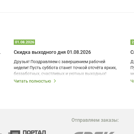
01.08.2026
2
 глэмпинге
Скидка выходного дня 01.08.2026
С
Друзья! Поздравляем с завершением рабочей
Д
недели! Пусть суббота станет точкой отсчёта ярких,
П
беззаботных, счастливых и уютных выходных!
м
з
Читать полностью
Ч
В
в
в
М
Отправляем заказы:
м
Г