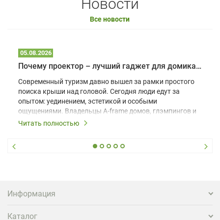
Новости
Все новости
05.08.2026
Почему проектор – лучший гаджет для домика в глэмпинге
Современный туризм давно вышел за рамки простого
поиска крыши над головой. Сегодня люди едут за
опытом: уединением, эстетикой и особыми
ощущениями. Владельцы A-frame домов, глэмпингов и
шале понимают, что конкуренция растет, и
Читать полностью
стандартного набора мебели уже недостаточно. Чтобы
гость не просто забронировал жилье, а захотел
вернуться и поделиться впечатлениями в соцсетях,
нужно предложить ему нечто особенное. Одним из
самых эффективных и бюджетных способов стать
заметнее на фоне конкурентов является установка
проектора.
Информация
Каталог