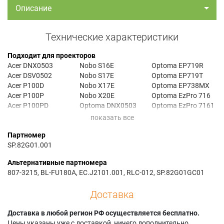
Описание
Технические характеристики
Подходит для проекторов
Acer DNX0503
Nobo S16E
Optoma EP719R
Acer DSV0502
Nobo S17E
Optoma EP719T
Acer P100D
Nobo X17E
Optoma EP738MX
Acer P100P
Nobo X20E
Optoma EzPro 716
Acer P100PD
Optoma DNX0503
Optoma EzPro 7161
Acer P100S
Optoma DS305
Optoma EzPro 7169
Acer P120
Optoma DS305R
Optoma EzPro 716P
Партномер
Acer P120D
Optoma DS605
Optoma EzPro 716R
SP.82G01.001
Acer P120P
Optoma DSV0502
Optoma EzPro 719
Acer P120PD
Optoma DX605
Optoma EzPro 7190
Альтернативные партномера
Acer PD100
Optoma DX605R
Optoma EzPro 7199
807-3215, BL-FU180A, EC.J2101.001, RLC-012, SP.82G01GC01
Acer PD100D
Optoma DX720
Optoma EzPro 719P
Acer PD100P
Optoma E2ST
Optoma EzPro 719R
Доставка
Acer PD100PD
Optoma EP716
Optoma EZPRO716
Acer PD100S
Optoma EP7161
Optoma EZPRO719
Доставка в любой регион РФ осуществляется бесплатно.
Acer PD120
Optoma EP7165
Optoma OP566
Цены указаны уже с доставкой, ничего дополнительно