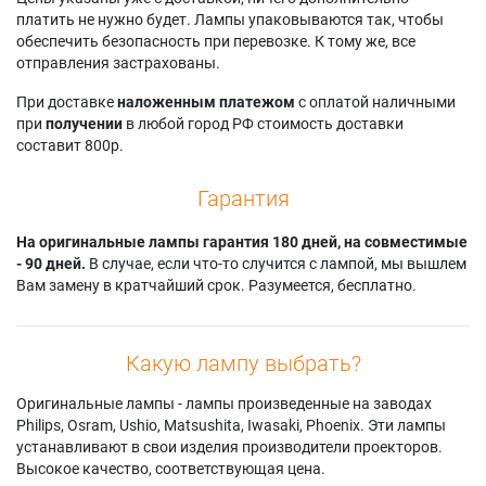
Acer PD120D
Optoma EP7169
Optoma TS400
платить не нужно будет. Лампы упаковываются так, чтобы
Acer PD120P
Optoma EP716MX
Optoma TX700
обеспечить безопасность при перевозке. К тому же, все
Acer PD120PD
Optoma EP716P
Optoma VE2ST
отправления застрахованы.
Acer XD1170
Optoma EP716R
Roverlight Aurora
Acer XD1170D
Optoma EP716T
DX2200
При доставке
наложенным платежом
с оплатой наличными
Acer XD1250D
Optoma EP719
Roverlight Aurora
при
получении
в любой город РФ стоимость доставки
Acer XD1250P
Optoma EP7190
DX2200
составит 800р.
Acer XD1270D
Optoma EP7195
Viewsonic PJ406D
Kodak DP2000
Optoma EP7199
Viewsonic PJ456D
Гарантия
Kodak DP2900
Optoma EP719P
На оригинальные лампы гарантия 180 дней, на совместимые
- 90 дней.
В случае, если что-то случится с лампой, мы вышлем
Вам замену в кратчайший срок. Разумеется, бесплатно.
Какую лампу выбрать?
Оригинальные лампы - лампы произведенные на заводах
Philips, Osram, Ushio, Matsushita, Iwasaki, Phoenix. Эти лампы
устанавливают в свои изделия производители проекторов.
Высокое качество, соответствующая цена.