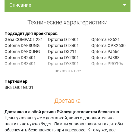
Описание
Технические характеристики
Подходит для проекторов
Geha COMPACT 231
Optoma DT2401
Optoma EX521
Optoma DAESUNG
Optoma DT3401
Optoma OPX2630
Optoma DAEXUNG
Optoma DX211
Optoma PJ666
Optoma DB2401
Optoma DY2301
Optoma PJ888
Optoma DB3401
Optoma DY3301
Optoma PRO10s
Optoma DS211
Optoma ES521
Optoma RS515
Партномер
SP.8LG01GC01
Доставка
Доставка в любой регион РФ осуществляется бесплатно.
Цены указаны уже с доставкой, ничего дополнительно
платить не нужно будет. Лампы упаковываются так, чтобы
обеспечить безопасность при перевозке. К тому же, все