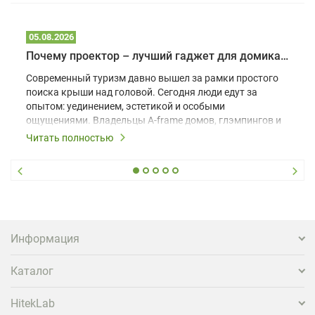
05.08.2026
Почему проектор – лучший гаджет для домика в глэмпинге
Современный туризм давно вышел за рамки простого
поиска крыши над головой. Сегодня люди едут за
опытом: уединением, эстетикой и особыми
ощущениями. Владельцы A-frame домов, глэмпингов и
шале понимают, что конкуренция растет, и
Читать полностью
стандартного набора мебели уже недостаточно. Чтобы
гость не просто забронировал жилье, а захотел
вернуться и поделиться впечатлениями в соцсетях,
нужно предложить ему нечто особенное. Одним из
самых эффективных и бюджетных способов стать
заметнее на фоне конкурентов является установка
проектора.
Информация
Каталог
HitekLab