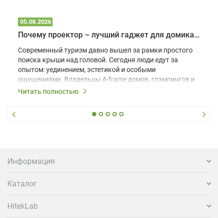
05.08.2026
Почему проектор – лучший гаджет для домика в глэмпинге
Современный туризм давно вышел за рамки простого
поиска крыши над головой. Сегодня люди едут за
опытом: уединением, эстетикой и особыми
ощущениями. Владельцы A-frame домов, глэмпингов и
шале понимают, что конкуренция растет, и
Читать полностью
стандартного набора мебели уже недостаточно. Чтобы
гость не просто забронировал жилье, а захотел
вернуться и поделиться впечатлениями в соцсетях,
нужно предложить ему нечто особенное. Одним из
самых эффективных и бюджетных способов стать
заметнее на фоне конкурентов является установка
проектора.
Информация
Каталог
HitekLab