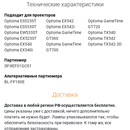
Технические характеристики
Подходит для проекторов
Optoma ES523ST
Optoma EX542
Optoma GameTime
Optoma ES533ST
Optoma EX542i
GT720
Optoma EW533ST
Optoma GameTime
Optoma TX540
Optoma EX523ST
GT360
Optoma TX542
Optoma EX540
Optoma GameTime
Optoma TX542-3D
Optoma EX540i
GT700
Партномер
SP.8EF01GC01
Альтернативные партномера
BL-FP180E
Доставка
Доставка в любой регион РФ осуществляется бесплатно.
Цены указаны уже с доставкой, ничего дополнительно
платить не нужно будет. Лампы упаковываются так, чтобы
обеспечить безопасность при перевозке. К тому же, все
отправления застрахованы.