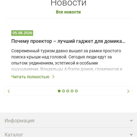
Новости
Все новости
05.08.2026
Почему проектор – лучший гаджет для домика в глэмпинге
Современный туризм давно вышел за рамки простого
поиска крыши над головой. Сегодня люди едут за
опытом: уединением, эстетикой и особыми
ощущениями. Владельцы A-frame домов, глэмпингов и
шале понимают, что конкуренция растет, и
Читать полностью
стандартного набора мебели уже недостаточно. Чтобы
гость не просто забронировал жилье, а захотел
вернуться и поделиться впечатлениями в соцсетях,
нужно предложить ему нечто особенное. Одним из
самых эффективных и бюджетных способов стать
заметнее на фоне конкурентов является установка
проектора.
Информация
Каталог