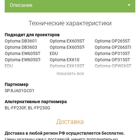
Описание
Технические характеристики
Подходит для проекторов
Optoma DB3601
Optoma EX605ST
Optoma OP265ST
Optoma DB3603
Optoma EX605ST-
Optoma OP266STi
Optoma EW605ST
EDU
Optoma OP310ST
Optoma EW605ST-
Optoma EX610
Optoma OP315ST
EDU
Optoma EX610ST
Optoma OPW26ST
Optoma EW610ST
Optoma EX610ST-
Optoma OPW300ST
Optoma EW610ST-
EDU
Optoma OPW30ST
Партномер
EDU
Optoma EX610STc
Optoma TW610STI+
SP.8JA01GC01
Optoma EW610STc
Optoma EX610STi
Optoma W610ST
Optoma EW610STi
Optoma OP260ST
Альтернативные партномера
BL-FP230F, BL-FP230G
Доставка
Доставка в любой регион РФ осуществляется бесплатно.
Цены указаны уже с доставкой, ничего дополнительно