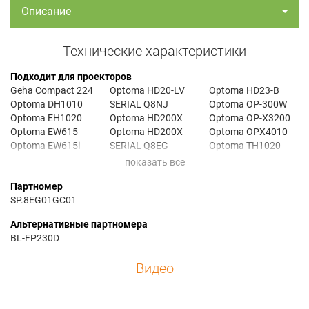
Описание
Технические характеристики
Подходит для проекторов
Geha Compact 224
Optoma HD20-LV
Optoma HD23-B
Optoma DH1010
SERIAL Q8NJ
Optoma OP-300W
Optoma EH1020
Optoma HD200X
Optoma OP-X3200
Optoma EW615
Optoma HD200X
Optoma OPX4010
Optoma EW615i
SERIAL Q8EG
Optoma TH1020
Optoma EX612
Optoma HD200X
Optoma TW615-3D
Optoma EX612I
SERIAL Q8NJ
Optoma TW615-
Партномер
Optoma EX615
Optoma HD200X-LV
GOV
SP.8EG01GC01
Optoma EX615I
SERIAL Q8EG
Optoma TX612
Optoma HD180
Optoma HD200X-LV
Optoma TX615
Альтернативные партномера
Optoma HD20-LV
SERIAL Q8NJ
Optoma TX615-3D
BL-FP230D
Optoma HD20-LV
Optoma HD20LV
Optoma TX615-GOV
SERIAL Q8EG
Optoma HD20X
Optoma VDHDNG
Видео
Optoma HD20-LV
Optoma HD22
Optoma VDHDNZ
SERIAL Q8HW
Optoma HD2200
Themescene HD20