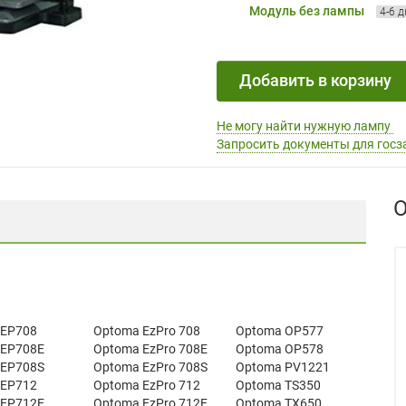
Модуль без лампы
4-6 
Добавить в корзину
Не могу найти нужную лампу
Запросить документы для госз
О
 EP708
Optoma EzPro 708
Optoma OP577
 EP708E
Optoma EzPro 708E
Optoma OP578
 EP708S
Optoma EzPro 708S
Optoma PV1221
 EP712
Optoma EzPro 712
Optoma TS350
 EP712E
Optoma EzPro 712E
Optoma TX650