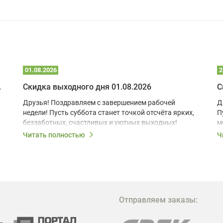
01.08.2026
2
 глэмпинге
Скидка выходного дня 01.08.2026
С
Друзья! Поздравляем с завершением рабочей
Д
недели! Пусть суббота станет точкой отсчёта ярких,
П
беззаботных, счастливых и уютных выходных!
м
з
Читать полностью
Ч
В
в
в
М
Отправляем заказы:
м
Г