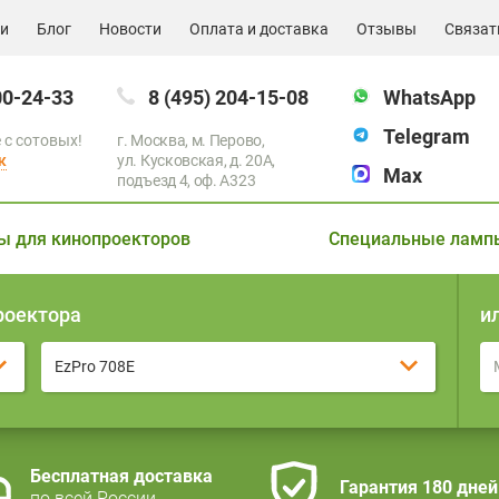
ии
Блог
Новости
Оплата и доставка
Отзывы
Связат
00-24-33
8 (495) 204-15-08
WhatsApp
Telegram
 с сотовых!
г. Москва, м. Перово,
к
ул. Кусковская, д. 20А,
Max
подъезд 4, оф. A323
ы для кинопроекторов
Специальные ламп
роектора
и
EzPro 708E
Бесплатная доставка
Гарантия 180 дней
по всей России