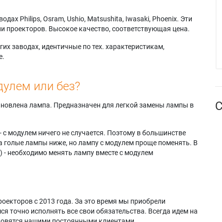
х Philips, Osram, Ushio, Matsushita, Iwasaki, Phoenix. Эти
и проекторов. Высокое качество, соответствующая цена.
их заводах, идентичные по тех. характеристикам,
е.
дулем или без?
С
тановлена лампа. Предназначен для легкой замены лампы в
- с модулем ничего не случается. Поэтому в большинстве
а голые лампы ниже, но лампу с модулем проще поменять. В
) - необходимо менять лампу вместе с модулем
оекторов с 2013 года. За это время мы приобрели
я точно исполнять все свои обязательства. Всегда идем на
ановятся нашими постоянными клиентами.