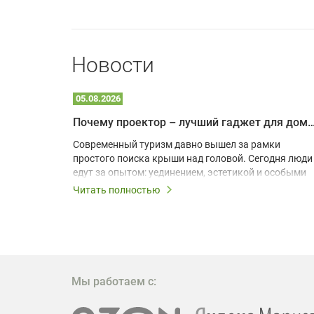
Новости
05.08.2026
Почему проектор – лучший гаджет для домика в
одарят
Современный туризм давно вышел за рамки
х
простого поиска крыши над головой. Сегодня люди
едут за опытом: уединением, эстетикой и особыми
ощущениями. Владельцы A-frame домов,
Читать полностью
!
глэмпингов и шале понимают, что конкуренция
растет, и стандартного набора мебели уже
, на
недостаточно. Чтобы гость не просто
забронировал жилье, а захотел вернуться и
поделиться впечатлениями в соцсетях, нужно
предложить ему нечто особенное. Одним из самых
Мы работаем с:
эффективных и бюджетных способов стать
заметнее на фоне конкурентов является установка
проектора.