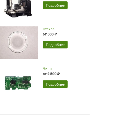
временные затраты по достаточно
SERGEY FOURSOV,
24.04.2026
Подробнее
оптимизированной стоимости, чему
чрезмерно благодарны!)))
Достоинства:
Стекла
от 500 ₽
широкий ассортимент ламп, как оригиналов,
так и аналогов.Быстрое оформление и
передача в доставку, приемлемые цены. Мне
Подробнее
понравилось.
Читать полностью
Чипы
Mr.Candy,
16.04.2026
от 2 500 ₽
Подробнее
Достоинства:
очень понравилось , сервис ,качество ,цена