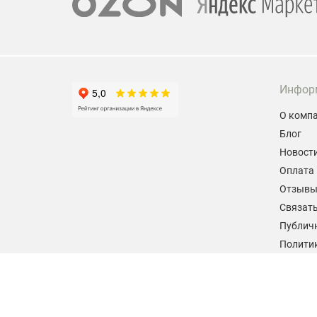
Инфор
О комп
Блог
Новост
Оплата 
Отзыв
Связать
Публич
Политик
персон
Согласи
данных