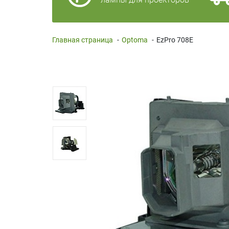
Главная страница
-
Optoma
-
EzPro 708E