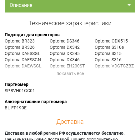
Описание
Технические характеристики
Подходит для проекторов
Optoma BR323
Optoma DS346
Optoma ODX515
Optoma BR326
Optoma DX342
Optoma S310e
Optoma DAESSGL
Optoma DX345
Optoma S315
Optoma DAESSGN
Optoma DX346
Optoma S316
Optoma DAEWSGL
Optoma EH200ST
Optoma VDGTGZBZ
Optoma DAEWSGN
Optoma GT1070X
Optoma VDHDNL
Optoma DAEXSGL
Optoma GT1080
Optoma W300
Партномер
Optoma DAEXSGU
Optoma H112E
Optoma W310
SP.8VH01GC01
Optoma DH1008
Optoma H182X
Optoma W316
Optoma DH1009
Optoma HD141X
Optoma X315
Альтернативные партномера
Optoma DS340E
Optoma HD26
Optoma X316
BL-FP190E
Optoma DS344
Optoma HNF736
Optoma DS345
Optoma HT26V
Доставка
Доставка в любой регион РФ осуществляется бесплатно.
Цены указаны уже с доставкой, ничего дополнительно