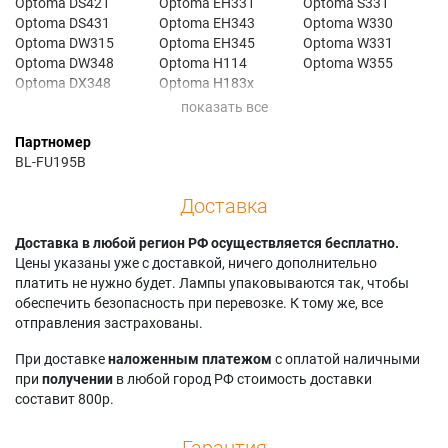
Optoma DS421
Optoma EH331
Optoma S331
Optoma DS431
Optoma EH343
Optoma W330
Optoma DW315
Optoma EH345
Optoma W331
Optoma DW348
Optoma H114
Optoma W355
Optoma DX348
Optoma H183x
Optoma EH330
Optoma S321
Партномер
BL-FU195B
Доставка
Доставка в любой регион РФ осуществляется бесплатно.
Цены указаны уже с доставкой, ничего дополнительно
платить не нужно будет. Лампы упаковываются так, чтобы
обеспечить безопасность при перевозке. К тому же, все
отправления застрахованы.
При доставке
наложенным платежом
с оплатой наличными
при
получении
в любой город РФ стоимость доставки
составит 800р.
Гарантия