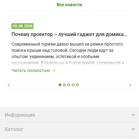
Все новости
05.08.2026
Почему проектор – лучший гаджет для домика в глэмпинге
Современный туризм давно вышел за рамки простого
поиска крыши над головой. Сегодня люди едут за
опытом: уединением, эстетикой и особыми
ощущениями. Владельцы A-frame домов, глэмпингов и
шале понимают, что конкуренция растет, и
Читать полностью
стандартного набора мебели уже недостаточно. Чтобы
гость не просто забронировал жилье, а захотел
вернуться и поделиться впечатлениями в соцсетях,
нужно предложить ему нечто особенное. Одним из
самых эффективных и бюджетных способов стать
заметнее на фоне конкурентов является установка
проектора.
Информация
Каталог