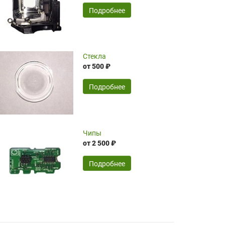
временные затраты по достаточно
SERGEY FOURSOV,
24.04.2026
Подробнее
оптимизированной стоимости, чему
чрезмерно благодарны!)))
Достоинства:
Стекла
от 500 ₽
широкий ассортимент ламп, как оригиналов,
так и аналогов.Быстрое оформление и
передача в доставку, приемлемые цены. Мне
Подробнее
понравилось.
Читать полностью
Чипы
Mr.Candy,
16.04.2026
от 2 500 ₽
Подробнее
Достоинства:
очень понравилось , сервис ,качество ,цена