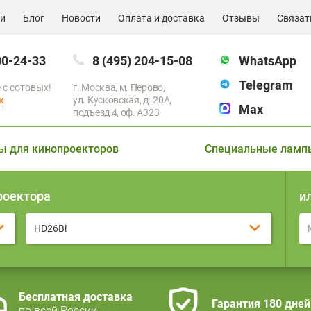
ии
Блог
Новости
Оплата и доставка
Отзывы
Связат
00-24-33
8 (495) 204-15-08
WhatsApp
Telegram
 с сотовых!
г. Москва, м. Перово,
к
ул. Кусковская, д. 20А,
Max
подъезд 4, оф. A323
ы для кинопроекторов
Специальные ламп
роектора
и
HD26Bi
Бесплатная доставка
Гарантия 180 дней
по всей России