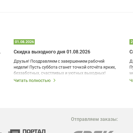
01.08.2026
2
 глэмпинге
Скидка выходного дня 01.08.2026
С
Друзья! Поздравляем с завершением рабочей
Д
недели! Пусть суббота станет точкой отсчёта ярких,
П
беззаботных, счастливых и уютных выходных!
м
з
Читать полностью
Ч
В
в
в
М
Отправляем заказы:
м
Г