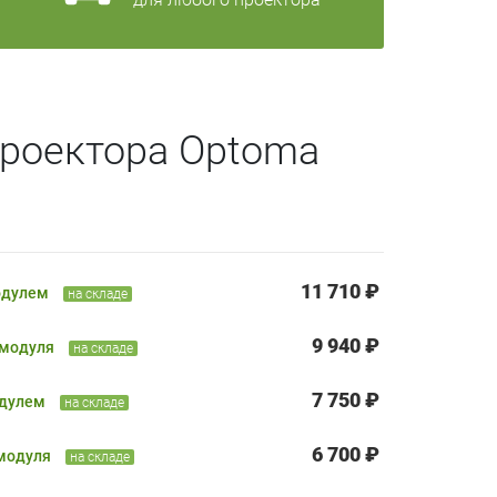
проектора Optoma
11 710 ₽
одулем
на складе
9 940 ₽
 модуля
на складе
7 750 ₽
одулем
на складе
6 700 ₽
 модуля
на складе