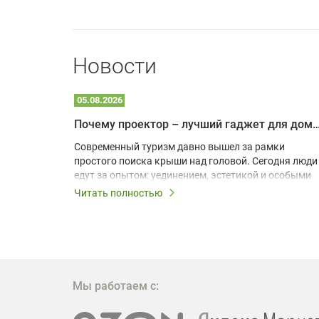
Новости
05.08.2026
Почему проектор – лучший гаджет для домика в
одарят
Современный туризм давно вышел за рамки
х
простого поиска крыши над головой. Сегодня люди
едут за опытом: уединением, эстетикой и особыми
ощущениями. Владельцы A-frame домов,
Читать полностью
!
глэмпингов и шале понимают, что конкуренция
растет, и стандартного набора мебели уже
, на
недостаточно. Чтобы гость не просто
забронировал жилье, а захотел вернуться и
поделиться впечатлениями в соцсетях, нужно
предложить ему нечто особенное. Одним из самых
Мы работаем с:
эффективных и бюджетных способов стать
заметнее на фоне конкурентов является установка
проектора.