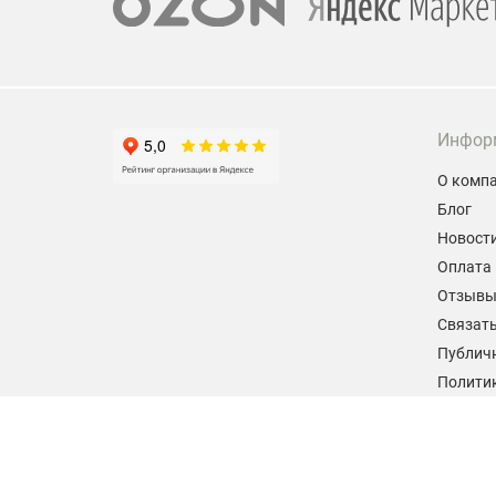
Инфор
О комп
Блог
Новост
Оплата 
Отзыв
Связать
Публич
Политик
персон
Согласи
данных