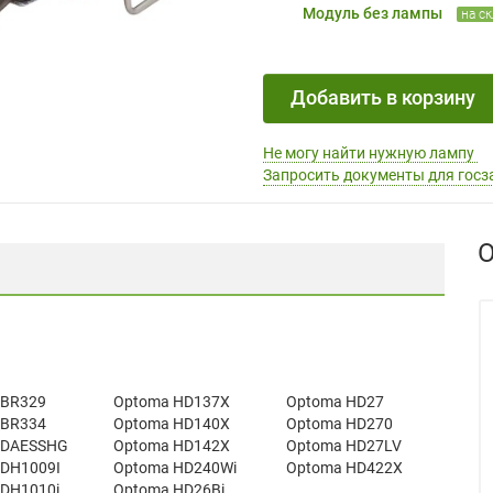
Модуль без лампы
на с
Добавить в корзину
Не могу найти нужную лампу
Запросить документы для госз
О
 BR329
Optoma HD137X
Optoma HD27
 BR334
Optoma HD140X
Optoma HD270
 DAESSHG
Optoma HD142X
Optoma HD27LV
DH1009I
Optoma HD240Wi
Optoma HD422X
DH1010i
Optoma HD26Bi