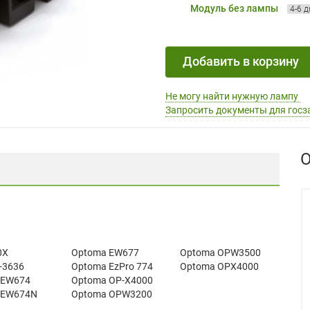
Модуль без лампы
4-6 
Добавить в корзину
Не могу найти нужную лампу
Запросить документы для госз
О
0X
Optoma EW677
Optoma OPW3500
P-3636
Optoma EzPro 774
Optoma OPX4000
 EW674
Optoma OP-X4000
 EW674N
Optoma OPW3200