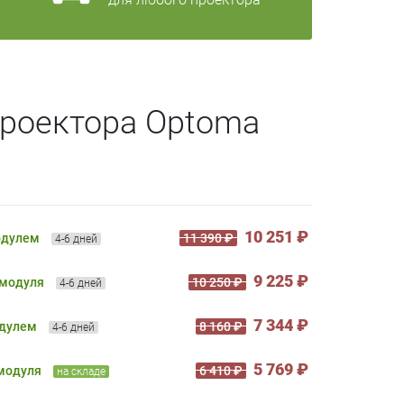
проектора Optoma
10 251 ₽
одулем
11 390 ₽
4-6 дней
9 225 ₽
 модуля
10 250 ₽
4-6 дней
7 344 ₽
одулем
8 160 ₽
4-6 дней
5 769 ₽
 модуля
6 410 ₽
на складе