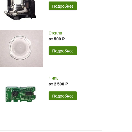
временные затраты по достаточно
SERGEY FOURSOV,
24.04.2026
Подробнее
оптимизированной стоимости, чему
чрезмерно благодарны!)))
Достоинства:
Стекла
от 500 ₽
широкий ассортимент ламп, как оригиналов,
так и аналогов.Быстрое оформление и
передача в доставку, приемлемые цены. Мне
Подробнее
понравилось.
Читать полностью
Чипы
Mr.Candy,
16.04.2026
от 2 500 ₽
Подробнее
Достоинства:
очень понравилось , сервис ,качество ,цена