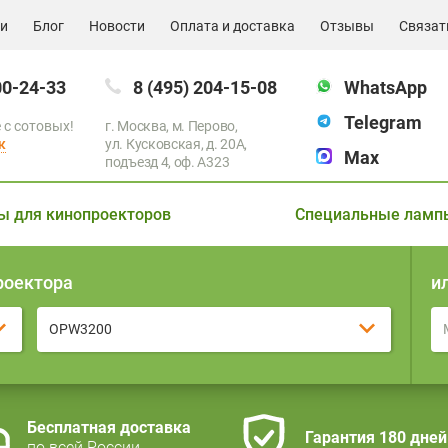
ии
Блог
Новости
Оплата и доставка
Отзывы
Связат
00-24-33
8 (495) 204-15-08
WhatsApp
Telegram
 с сотовых!
г. Москва, м. Перово,
к
ул. Кусковская, д. 20А,
Max
подъезд 4, оф. A323
ы для кинопроекторов
Специальные ламп
роектора
и
OPW3200
Бесплатная доставка
Гарантия 180 дней
по всей России