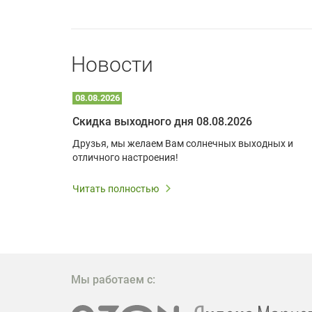
Новости
08.08.2026
Optoma W309ST: идеальное решение для малых пространств и учебных классов
Скидка выходного дня 08.08.2026
удь то
Друзья, мы желаем Вам солнечных выходных и
ли
отличного настроения!
дования
 важным.
Читать полностью
W309ST
то
 которое
ажение
Мы работаем с: