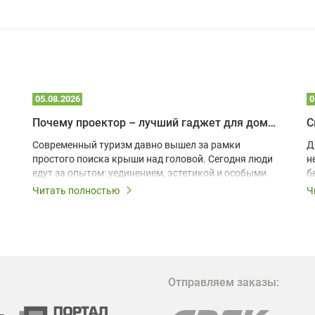
05.08.2026
0
Почему проектор – лучший гаджет для домика в глэмпинге
С
Современный туризм давно вышел за рамки
Д
простого поиска крыши над головой. Сегодня люди
н
едут за опытом: уединением, эстетикой и особыми
б
ощущениями. Владельцы A-frame домов,
Читать полностью
Ч
глэмпингов и шале понимают, что конкуренция
растет, и стандартного набора мебели уже
недостаточно. Чтобы гость не просто
забронировал жилье, а захотел вернуться и
поделиться впечатлениями в соцсетях, нужно
предложить ему нечто особенное. Одним из самых
Отправляем заказы:
эффективных и бюджетных способов стать
заметнее на фоне конкурентов является установка
проектора.