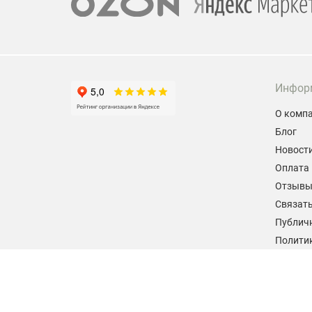
Инфор
О комп
Блог
Новост
Оплата 
Отзыв
Связать
Публич
Политик
персон
Согласи
данных