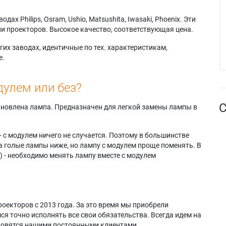
х Philips, Osram, Ushio, Matsushita, Iwasaki, Phoenix. Эти
и проекторов. Высокое качество, соответствующая цена.
их заводах, идентичные по тех. характеристикам,
е.
дулем или без?
С
тановлена лампа. Предназначен для легкой замены лампы в
- с модулем ничего не случается. Поэтому в большинстве
а голые лампы ниже, но лампу с модулем проще поменять. В
) - необходимо менять лампу вместе с модулем
оекторов с 2013 года. За это время мы приобрели
я точно исполнять все свои обязательства. Всегда идем на
ановятся нашими постоянными клиентами.