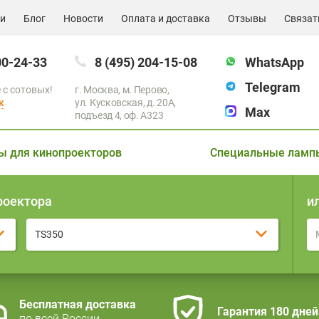
ии
Блог
Новости
Оплата и доставка
Отзывы
Связат
00-24-33
8 (495) 204-15-08
WhatsApp
Telegram
 с сотовых!
г. Москва, м. Перово,
к
ул. Кусковская, д. 20А,
Max
подъезд 4, оф. A323
ы для кинопроекторов
Специальные ламп
роектора
и
TS350
Бесплатная доставка
Гарантия 180 дней
по всей России