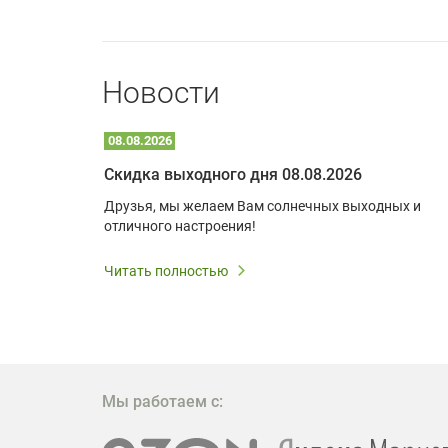
Новости
08.08.2026
Optoma W309ST: идеальное решение для малых пространств и учебных классов
Скидка выходного дня 08.08.2026
удь то
Друзья, мы желаем Вам солнечных выходных и
ли
отличного настроения!
дования
 важным.
Читать полностью
W309ST
то
 которое
ажение
Мы работаем с: