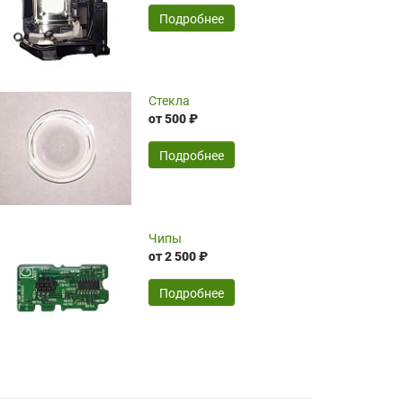
временные затраты по достаточно
SERGEY FOURSOV,
24.04.2026
Подробнее
оптимизированной стоимости, чему
чрезмерно благодарны!)))
Достоинства:
Стекла
от 500 ₽
широкий ассортимент ламп, как оригиналов,
так и аналогов.Быстрое оформление и
передача в доставку, приемлемые цены. Мне
Подробнее
понравилось.
Читать полностью
Чипы
Mr.Candy,
16.04.2026
от 2 500 ₽
Подробнее
Достоинства:
очень понравилось , сервис ,качество ,цена