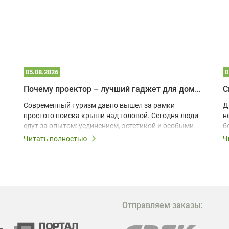
05.08.2026
0
Почему проектор – лучший гаджет для домика в глэмпинге
С
Современный туризм давно вышел за рамки
Д
простого поиска крыши над головой. Сегодня люди
н
едут за опытом: уединением, эстетикой и особыми
б
ощущениями. Владельцы A-frame домов,
Читать полностью
Ч
глэмпингов и шале понимают, что конкуренция
растет, и стандартного набора мебели уже
недостаточно. Чтобы гость не просто
забронировал жилье, а захотел вернуться и
поделиться впечатлениями в соцсетях, нужно
предложить ему нечто особенное. Одним из самых
Отправляем заказы:
эффективных и бюджетных способов стать
заметнее на фоне конкурентов является установка
проектора.