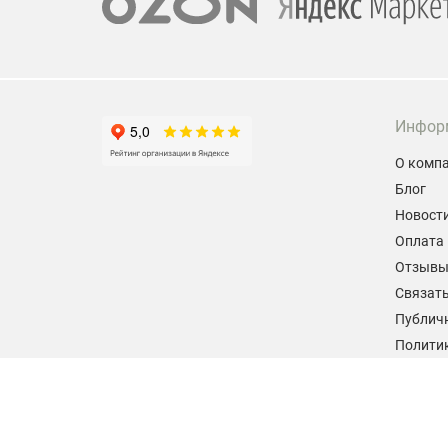
Инфор
О комп
Блог
Новост
Оплата 
Отзыв
Связать
Публич
Политик
персон
Согласи
данных