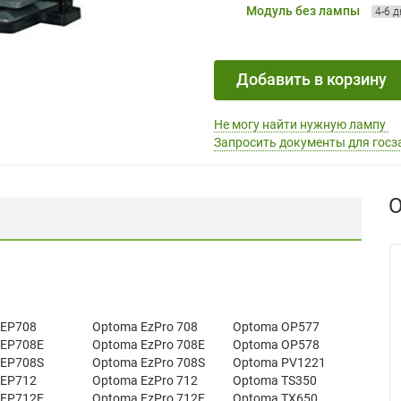
Модуль без лампы
4-6 
Добавить в корзину
Не могу найти нужную лампу
Запросить документы для госз
О
 EP708
Optoma EzPro 708
Optoma OP577
 EP708E
Optoma EzPro 708E
Optoma OP578
 EP708S
Optoma EzPro 708S
Optoma PV1221
 EP712
Optoma EzPro 712
Optoma TS350
 EP712E
Optoma EzPro 712E
Optoma TX650