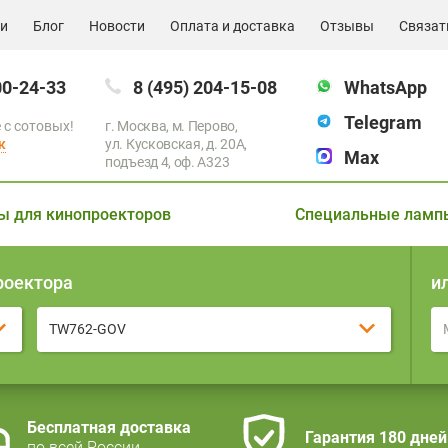
ии
Блог
Новости
Оплата и доставка
Отзывы
Связат
00-24-33
8 (495) 204-15-08
WhatsApp
Telegram
 с сотовых!
г. Москва, м. Перово,
к
ул. Кусковская, д. 20А,
Max
подъезд 4, оф. A323
ы для кинопроекторов
Специальные ламп
роектора
и
TW762-GOV
Бесплатная доставка
Гарантия 180 дней
по всей России