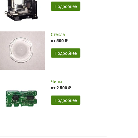
временные затраты по достаточно
SERGEY FOURSOV,
24.04.2026
Подробнее
оптимизированной стоимости, чему
чрезмерно благодарны!)))
Достоинства:
Стекла
от 500 ₽
широкий ассортимент ламп, как оригиналов,
так и аналогов.Быстрое оформление и
передача в доставку, приемлемые цены. Мне
Подробнее
понравилось.
Читать полностью
Чипы
Mr.Candy,
16.04.2026
от 2 500 ₽
Подробнее
Достоинства:
очень понравилось , сервис ,качество ,цена