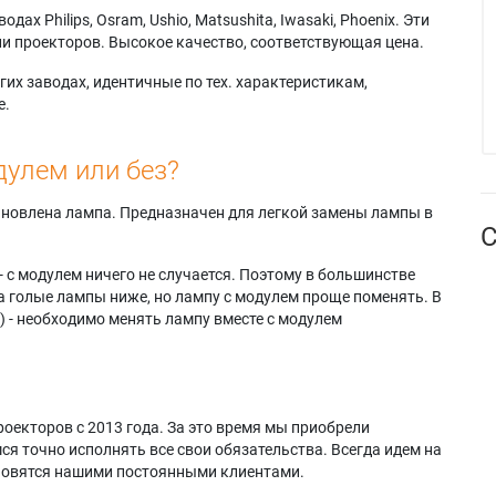
х Philips, Osram, Ushio, Matsushita, Iwasaki, Phoenix. Эти
и проекторов. Высокое качество, соответствующая цена.
их заводах, идентичные по тех. характеристикам,
е.
дулем или без?
тановлена лампа. Предназначен для легкой замены лампы в
С
- с модулем ничего не случается. Поэтому в большинстве
а голые лампы ниже, но лампу с модулем проще поменять. В
) - необходимо менять лампу вместе с модулем
оекторов с 2013 года. За это время мы приобрели
я точно исполнять все свои обязательства. Всегда идем на
ановятся нашими постоянными клиентами.