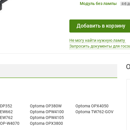
Модуль без лампы
4-6 
Добавить в корзину
Не могу найти нужную лампу
Запросить документы для госз
О
 DP352
Optoma OP380W
Optoma OPX4050
 EW662
Optoma OPW4100
Optoma TW762-GOV
 EW762
Optoma OPW4105
 OP-W4070
Optoma OPX3800