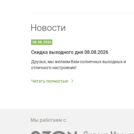
Новости
08.08.2026
Optoma W309ST: идеальное решение для малых пространств и учебных классов
Скидка выходного дня 08.08.2026
удь то
Друзья, мы желаем Вам солнечных выходных и
ли
отличного настроения!
дования
 важным.
Читать полностью
W309ST
то
 которое
ажение
Мы работаем с: