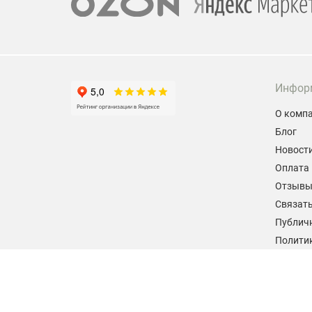
Инфор
О комп
Блог
Новост
Оплата 
Отзыв
Связать
Публич
Политик
персон
Согласи
данных