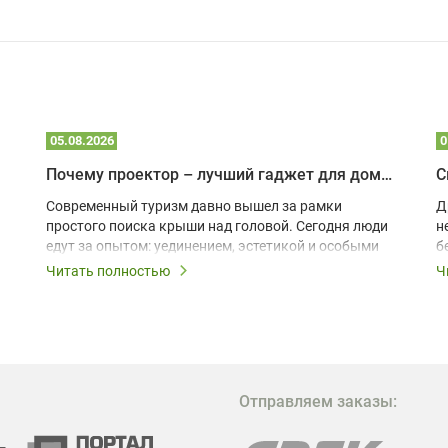
05.08.2026
0
Почему проектор – лучший гаджет для домика в глэмпинге
С
Современный туризм давно вышел за рамки
Д
простого поиска крыши над головой. Сегодня люди
н
едут за опытом: уединением, эстетикой и особыми
б
ощущениями. Владельцы A-frame домов,
Читать полностью
Ч
глэмпингов и шале понимают, что конкуренция
растет, и стандартного набора мебели уже
недостаточно. Чтобы гость не просто
забронировал жилье, а захотел вернуться и
поделиться впечатлениями в соцсетях, нужно
предложить ему нечто особенное. Одним из самых
Отправляем заказы:
эффективных и бюджетных способов стать
заметнее на фоне конкурентов является установка
проектора.