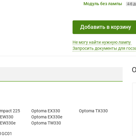
Модуль без лампы
4-6 
Добавить в корзину
Не могу найти нужную лампу
Запросить документы для госз
О
mpact 225
Optoma EX330
Optoma TX330
 EW330
Optoma EX330e
 EW330e
Optoma TW330
01GC01