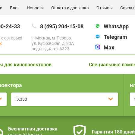
ии
Блог
Новости
Оплата и доставка
Отзывы
Связат
00-24-33
8 (495) 204-15-08
WhatsApp
Telegram
 с сотовых!
г. Москва, м. Перово,
к
ул. Кусковская, д. 20А,
Max
подъезд 4, оф. A323
ы для кинопроекторов
Специальные ламп
роектора
и
TX330
Бесплатная доставка
Гарантия 180 дней
по всей России