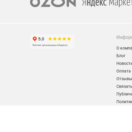
Инфор
О комп
Блог
Новост
Оплата 
Отзыв
Связать
Публич
Политик
персон
Согласи
данных