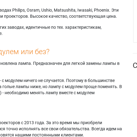
х Philips, Osram, Ushio, Matsushita, Iwasaki, Phoenix. Эти
и проекторов. Высокое качество, соответствующая цена.
их заводах, идентичные по тех. характеристикам,
е.
дулем или без?
тановлена лампа. Предназначен для легкой замены лампы в
С
- с модулем ничего не случается. Поэтому в большинстве
а голые лампы ниже, но лампу с модулем проще поменять. В
) - необходимо менять лампу вместе с модулем
оекторов с 2013 года. За это время мы приобрели
я точно исполнять все свои обязательства. Всегда идем на
ановятся нашими постоянными клиентами.