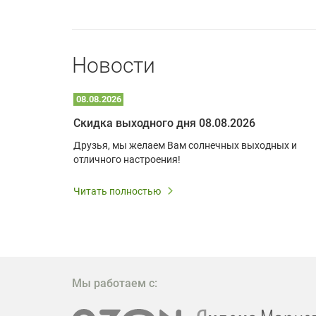
Новости
08.08.2026
Optoma W309ST: идеальное решение для малых пространств и учебных классов
Скидка выходного дня 08.08.2026
удь то
Друзья, мы желаем Вам солнечных выходных и
ли
отличного настроения!
дования
 важным.
Читать полностью
W309ST
то
 которое
ажение
Мы работаем с: