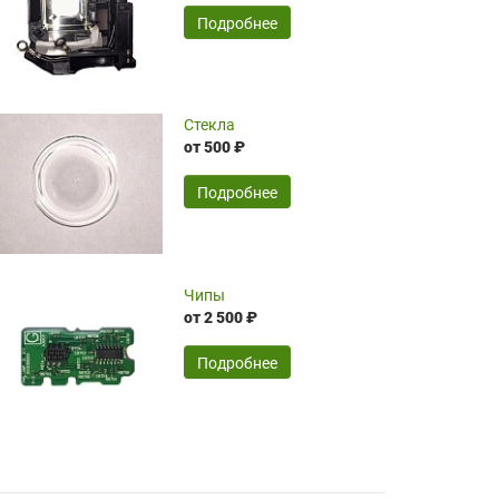
временные затраты по достаточно
SERGEY FOURSOV,
24.04.2026
Подробнее
оптимизированной стоимости, чему
чрезмерно благодарны!)))
Достоинства:
Стекла
от 500 ₽
широкий ассортимент ламп, как оригиналов,
так и аналогов.Быстрое оформление и
передача в доставку, приемлемые цены. Мне
Подробнее
понравилось.
Читать полностью
Чипы
Mr.Candy,
16.04.2026
от 2 500 ₽
Подробнее
Достоинства:
очень понравилось , сервис ,качество ,цена