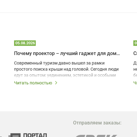
05.08.2026
0
Почему проектор – лучший гаджет для домика в глэмпинге
С
Современный туризм давно вышел за рамки
Д
простого поиска крыши над головой. Сегодня люди
н
едут за опытом: уединением, эстетикой и особыми
б
ощущениями. Владельцы A-frame домов,
Читать полностью
Ч
глэмпингов и шале понимают, что конкуренция
растет, и стандартного набора мебели уже
недостаточно. Чтобы гость не просто
забронировал жилье, а захотел вернуться и
поделиться впечатлениями в соцсетях, нужно
предложить ему нечто особенное. Одним из самых
Отправляем заказы:
эффективных и бюджетных способов стать
заметнее на фоне конкурентов является установка
проектора.