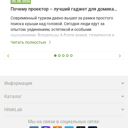
05.08.2026
Почему проектор – лучший гаджет для домика в глэмпинге
Современный туризм давно вышел за рамки простого
поиска крыши над головой. Сегодня люди едут за
опытом: уединением, эстетикой и особыми
ощущениями. Владельцы A-frame домов, глэмпингов и
шале понимают, что конкуренция растет, и
Читать полностью
стандартного набора мебели уже недостаточно. Чтобы
гость не просто забронировал жилье, а захотел
вернуться и поделиться впечатлениями в соцсетях,
нужно предложить ему нечто особенное. Одним из
самых эффективных и бюджетных способов стать
заметнее на фоне конкурентов является установка
проектора.
Информация
Каталог
HitekLab
Мы на связи в социальных сетях: