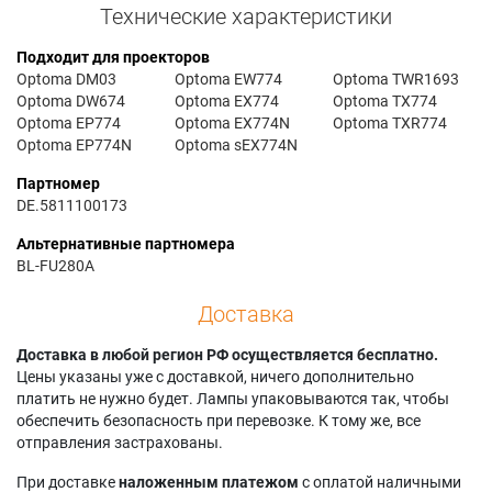
Технические характеристики
Подходит для проекторов
Optoma DM03
Optoma EW774
Optoma TWR1693
Optoma DW674
Optoma EX774
Optoma TX774
Optoma EP774
Optoma EX774N
Optoma TXR774
Optoma EP774N
Optoma sEX774N
Партномер
DE.5811100173
Альтернативные партномера
BL-FU280A
Доставка
Доставка в любой регион РФ осуществляется бесплатно.
Цены указаны уже с доставкой, ничего дополнительно
платить не нужно будет. Лампы упаковываются так, чтобы
обеспечить безопасность при перевозке. К тому же, все
отправления застрахованы.
При доставке
наложенным платежом
с оплатой наличными