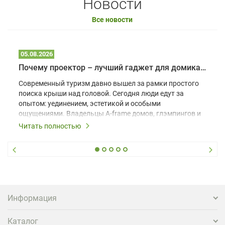
Новости
Все новости
05.08.2026
Почему проектор – лучший гаджет для домика в глэмпинге
Современный туризм давно вышел за рамки простого
поиска крыши над головой. Сегодня люди едут за
опытом: уединением, эстетикой и особыми
ощущениями. Владельцы A-frame домов, глэмпингов и
шале понимают, что конкуренция растет, и
Читать полностью
стандартного набора мебели уже недостаточно. Чтобы
гость не просто забронировал жилье, а захотел
вернуться и поделиться впечатлениями в соцсетях,
нужно предложить ему нечто особенное. Одним из
самых эффективных и бюджетных способов стать
заметнее на фоне конкурентов является установка
проектора.
Информация
Каталог