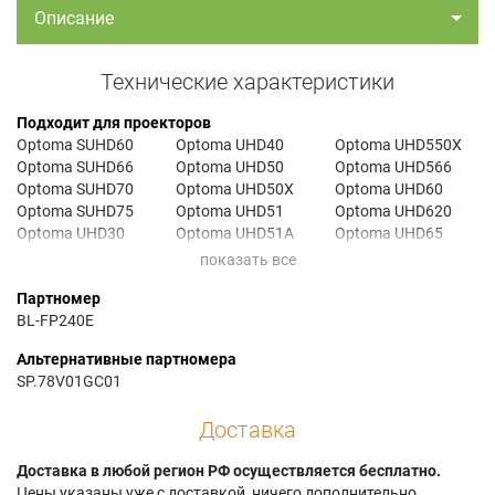
Описание
Технические характеристики
Подходит для проекторов
Optoma SUHD60
Optoma UHD40
Optoma UHD550X
Optoma SUHD66
Optoma UHD50
Optoma UHD566
Optoma SUHD70
Optoma UHD50X
Optoma UHD60
Optoma SUHD75
Optoma UHD51
Optoma UHD620
Optoma UHD30
Optoma UHD51A
Optoma UHD65
Optoma UHD300X
Optoma UHD51ALV
Optoma UHL55
Optoma UHD350X
Optoma UHD520
Optoma VDUHDLU
Партномер
Optoma UHD370X
Optoma UHD52ALV
Optoma VDUHDLZ
BL-FP240E
Альтернативные партномера
SP.78V01GC01
Доставка
Доставка в любой регион РФ осуществляется бесплатно.
Цены указаны уже с доставкой, ничего дополнительно