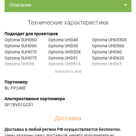
Описание
Технические характеристики
Подходит для проекторов
Optoma SUHD60
Optoma UHD40
Optoma UHD550X
Optoma SUHD66
Optoma UHD50
Optoma UHD566
Optoma SUHD70
Optoma UHD50X
Optoma UHD60
Optoma SUHD75
Optoma UHD51
Optoma UHD620
Optoma UHD30
Optoma UHD51A
Optoma UHD65
Optoma UHD300X
Optoma UHD51ALV
Optoma UHL55
Optoma UHD350X
Optoma UHD520
Optoma VDUHDLU
Партномер
Optoma UHD370X
Optoma UHD52ALV
Optoma VDUHDLZ
BL-FP240E
Альтернативные партномера
SP.78V01GC01
Доставка
Доставка в любой регион РФ осуществляется бесплатно.
Цены указаны уже с доставкой, ничего дополнительно