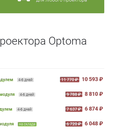
проектора Optoma
10 593 ₽
одулем
11 770 ₽
4-6 дней
8 810 ₽
 модуля
9 788 ₽
4-6 дней
6 874 ₽
одулем
7 637 ₽
4-6 дней
6 048 ₽
 модуля
6 720 ₽
на складе