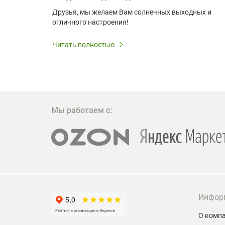
удь то
Друзья, мы желаем Вам солнечных выходных и
ли
отличного настроения!
дования
 важным.
Читать полностью
W309ST
то
 которое
ажение
Мы работаем с:
Инфор
О комп