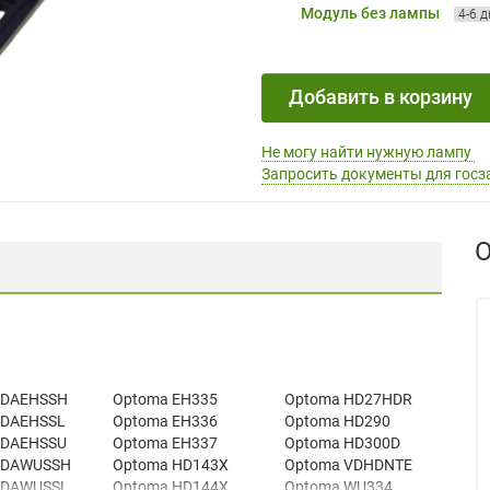
Модуль без лампы
4-6 
Добавить в корзину
Не могу найти нужную лампу
Запросить документы для госз
О
 DAEHSSH
Optoma EH335
Optoma HD27HDR
 DAEHSSL
Optoma EH336
Optoma HD290
 DAEHSSU
Optoma EH337
Optoma HD300D
 DAWUSSH
Optoma HD143X
Optoma VDHDNTE
 DAWUSSL
Optoma HD144X
Optoma WU334