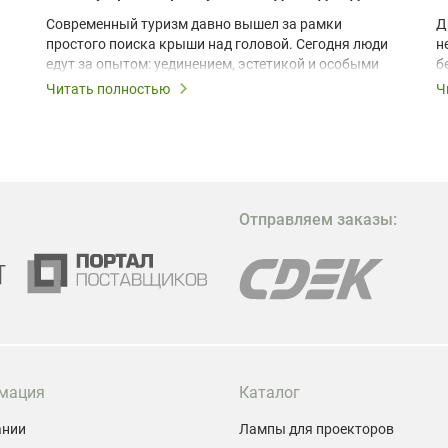
Современный туризм давно вышел за рамки
Д
простого поиска крыши над головой. Сегодня люди
н
едут за опытом: уединением, эстетикой и особыми
б
ощущениями. Владельцы A-frame домов,
Читать полностью
Ч
глэмпингов и шале понимают, что конкуренция
растет, и стандартного набора мебели уже
недостаточно. Чтобы гость не просто
забронировал жилье, а захотел вернуться и
поделиться впечатлениями в соцсетях, нужно
предложить ему нечто особенное. Одним из самых
Отправляем заказы:
эффективных и бюджетных способов стать
заметнее на фоне конкурентов является установка
проектора.
мация
Каталог
ании
Лампы для проекторов