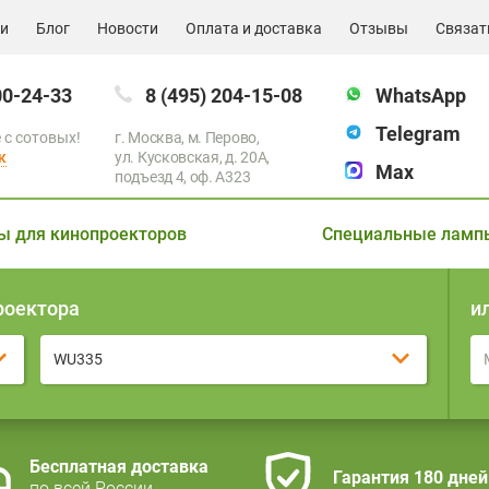
ии
Блог
Новости
Оплата и доставка
Отзывы
Связат
00-24-33
8 (495) 204-15-08
WhatsApp
Telegram
 с сотовых!
г. Москва, м. Перово,
к
ул. Кусковская, д. 20А,
Max
подъезд 4, оф. A323
ы для кинопроекторов
Специальные ламп
роектора
и
WU335
Бесплатная доставка
Гарантия 180 дней
по всей России