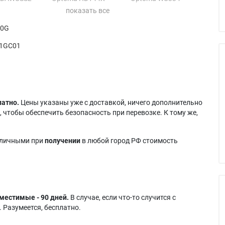
 DAWUSSU
Optoma HD243X
Optoma WU335
 DH334
Optoma HD270e
Optoma WU336
40G
 DH350
Optoma HD27Be
Optoma WU337
 EH334
Optoma HD27e
01GC01
латно.
Цены указаны уже с доставкой, ничего дополнительно
 чтобы обеспечить безопасность при перевозке. К тому же,
аличными при
получении
в любой город РФ стоимость
местимые - 90 дней.
В случае, если что-то случится с
 Разумеется, бесплатно.