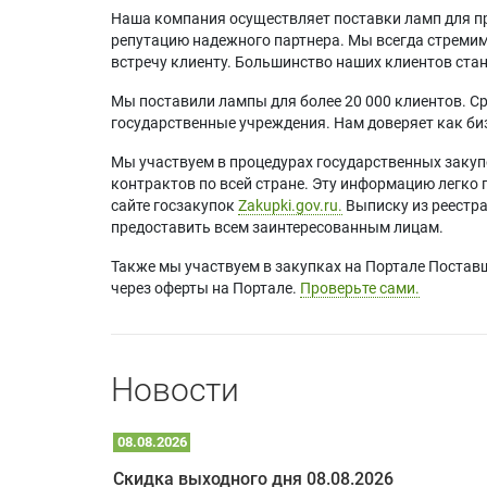
Наша компания осуществляет поставки ламп для пр
репутацию надежного партнера. Мы всегда стремимс
встречу клиенту. Большинство наших клиентов ст
Мы поставили лампы для более 20 000 клиентов. Ср
государственные учреждения. Нам доверяет как биз
Мы участвуем в процедурах государственных закуп
контрактов по всей стране. Эту информацию легко 
сайте госзакупок
Zakupki.gov.ru.
Выписку из реестр
предоставить всем заинтересованным лицам.
Также мы участвуем в закупках на Портале Постав
через оферты на Портале.
Проверьте сами.
Новости
08.08.2026
Optoma W309ST: идеальное решение для малых пространств и учебных классов
Скидка выходного дня 08.08.2026