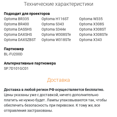
Технические характеристики
Подходит для проекторов
Optoma BR335
Optoma H116ST
Optoma W335
Optoma BR400
Optoma S343
Optoma X308S
Optoma DASSHS
Optoma S344e
Optoma X308ST
Optoma DAXSHS
Optoma W308STe
Optoma X308STe
Optoma DAXSZBST
Optoma W318STe
Optoma X343
Партномер
BL-FU200D
Альтернативные партномера
SP.7D101GC01
Доставка
Доставка в любой регион РФ осуществляется бесплатно.
Цены указаны уже с доставкой, ничего дополнительно
платить не нужно будет. Лампы упаковываются так, чтобы
обеспечить безопасность при перевозке. К тому же, все
отправления застрахованы.